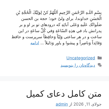
بِسْمِ اللَـهِ الرَّحْمَنِ الرَّحِيمِ اَللّهُمَّ كنْ لِوَلِيِّكَ الْحُجَّةِ بْنِ
الْحَسَنِ خداوندا، برای ولیّ خود؛ حجة بن الحسن
صَلَواتُك عَلَيهِ وَعَلى آبائِهِ که درود‌های تو بر او و بر
پدرانش باد في هذِهِ السّاعَةِ وَفي كُلِّ ساعَةٍ در این
ساعت و در هر ساعتی وَلِيّاً وَحافِظاً سرپرست و حافظ
وَقائِداً وَناصِراً و پیشوا و یاور وَدَليلاً …
ادامه
دسته‌ها
Uncategorized
دیدگاه‌تان را بنویسید
متن کامل دعای کمیل
جولای 11, 2026
از
admin