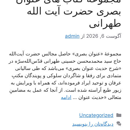
بصری حضرت آیت الله
طهرانی
آگوست 6, 2026
از
admin
مجموعۀ «عنوان بصری» حاصل مجالس حضرت آیت‌الله
حاج سید محمدمحسن حسینی طهرانی قدّس‌الله‌سرّه در
«شرح حدیث عنوان بصری» می‌باشد که طی سالیانی
متمادی برای رفقا و شاگردان سلوکی و پویندگان مکتبِ
عرفان و توحید ایراد فرموده‌اند، که همراه با ویرایش به
زیور طبع آراسته شده است. از آنجا که عمل به مضامینِ
متعالی «حدیث عنوان …
ادامه
دسته‌ها
Uncategorized
دیدگاه‌تان را بنویسید