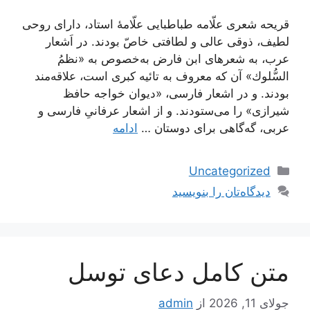
قریحه شعری علّامه طباطبایی علّامۀ استاد، داراى روحی
لطیف، ذوقی عالى و لطافتی خاصّ بودند. در اَشعار
عرب، به شعرهاى‌ ابن فارض‌ به‌خصوص به «نظمُ
السُّلوك» آن‌ كه معروف به‌ تائیه کبرى‌ است، علاقه‌مند
بودند. و در اشعار فارسى، «دیوان خواجه حافظ
شیرازى» را مى‌ستودند. و از اشعار عرفانىِ فارسى و
عربى، گه‌گاهى براى دوستان …
ادامه
دسته‌ها
Uncategorized
دیدگاه‌تان را بنویسید
متن کامل دعای توسل
جولای 11, 2026
از
admin