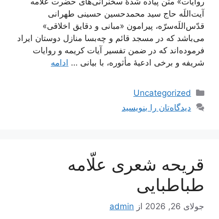
روایات» متن پیاده شدۀ سخنرانی‌های حضرت علامه
آیت‌اللَه حاج سید محمدحسین حسینی طهرانی
قدّس‌اللَه‌سرّه، پیرامون «مبانی و دقایق اخلاقی»
می‌باشد که در مسجد قائم و چه‌بسا منازل دوستان ایراد
فرموده‌اند که در ضمن تفسیر آیات کریمه و روایات
شریفه و برخی ادعیۀ مأثوره، با بیانی …
ادامه
دسته‌ها
Uncategorized
دیدگاه‌تان را بنویسید
قریحه شعری علّامه
طباطبایی
جولای 26, 2026
از
admin