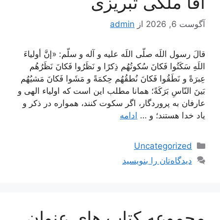
آقا ملکی تبریزی
آگوست 6, 2026
از
admin
قالَ رسول اللَه صلّى اللَه عليه و آله و سلّم: «إنَّ أولياءَ
اللَهِ سَكَتُوا فَكانَ سُكوتُهُم ذِكرًا و نَظَرُوا فَكانَ نَظَرُهُم
عِبرَةً و نَطَقُوا فَكانَ نُطقُهُم حِكمَةً و مَشَوا فَكانَ مَشيُهُم
بَينَ النّاسِ بَرَكَةً؛ همانا مطلب اين است كه اولياء الهى و
عارفان به پروردگار، اگر سكوت كنند، همواره در ذكر و
ياد خدا هستند؛ و …
ادامه
دسته‌ها
Uncategorized
دیدگاه‌تان را بنویسید
مجموعه کتاب های عنوان