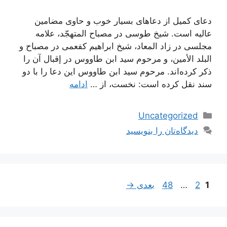
دعای کمیل از دعاهای بسیار خوب و حاوی مضامین
عالیه است. شیخ طوسی در مصباح المتهجّد، علامه
مجلسی در زاد المعاد، شیخ ابراهیم کفعمی در مصباح و
البلد الأمین، و مرحوم سید ابن طاووس در إقبال آن را
ذکر کرده‌اند. مرحوم سید ابن طاووس این دعا را با دو
سند نقل کرده است: نخست، از …
ادامه
دسته‌ها
Uncategorized
دیدگاه‌تان را بنویسید
برگه
ناوبری
برگه
برگه
1
2
…
48
بعدی
→
نوشته‌ها