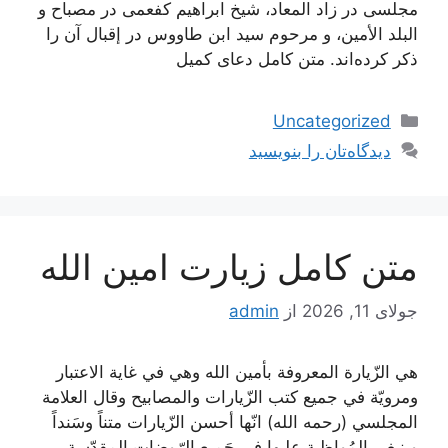
مجلسی در زاد المعاد، شیخ ابراهیم کفعمی در مصباح و
البلد الأمین، و مرحوم سید ابن طاووس در إقبال آن را
ذکر کرده‌اند. متن کامل دعای کمیل
دسته‌ها
Uncategorized
دیدگاه‌تان را بنویسید
متن کامل زیارت امین الله
جولای 11, 2026
از
admin
هي الزّيارة المعروفة بأمين الله وهي في غاية الاعتبار
ومرويّة في جميع كتب الزّيارات والمصابيح وقال العلامة
المجلسي (رحمه الله) انّها أحسن الزّيارات متناً وسَنداً
وينبغي المُواظبة عليها في جَميع الرّوضات المقدّسة