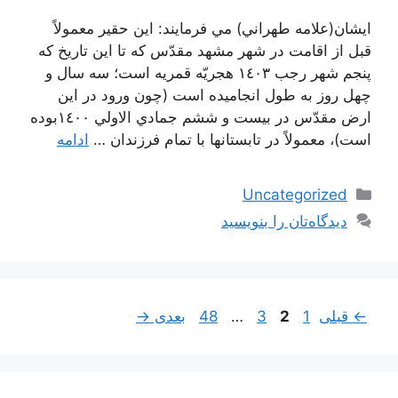
ايشان(علامه طهراني) مي فرمايند: اين حقير معمولاً
قبل از اقامت در شهر مشهد مقدّس كه تا اين تاريخ كه
پنجم شهر رجب ١٤٠٣ هجريّه قمريه است؛ سه سال و
چهل روز به طول انجاميده است (چون ورود در اين
ارض مقدّس در بيست و ششم جمادي الاولي ١٤٠٠بوده
است)، معمولاً در تابستانها با تمام فرزندان …
ادامه
دسته‌ها
Uncategorized
دیدگاه‌تان را بنویسید
ناوبری
برگه
برگه
برگه
برگه
←
قبلی
1
2
3
…
48
بعدی
→
نوشته‌ها