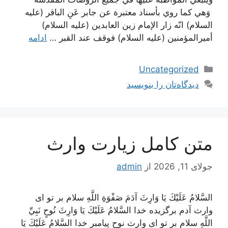
وَهي كما روي بأسناد معتبرة عن جابر عَنِ الباقر (عليه
السلام) انّه زار الإمام زين العابدين (عليه السلام)
أميرالمؤمنين (عليه السلام) فوقف عند القبر …
ادامه
دسته‌ها
Uncategorized
دیدگاه‌تان را بنویسید
متن کامل زيارت وارث
جولای 11, 2026
از
admin
السَّلامُ عَلَيْكَ يَا وَارِثَ آدَمَ صَفْوَةِ اللَّهِ سلام بر تو ای
وارث آدم برگزیده خدا السَّلامُ عَلَيْكَ يَا وَارِثَ نُوحٍ نَبِيِّ
اللَّهِ سلام بر تو ای وارث نوح پیامبر خدا السَّلامُ عَلَيْكَ يَا