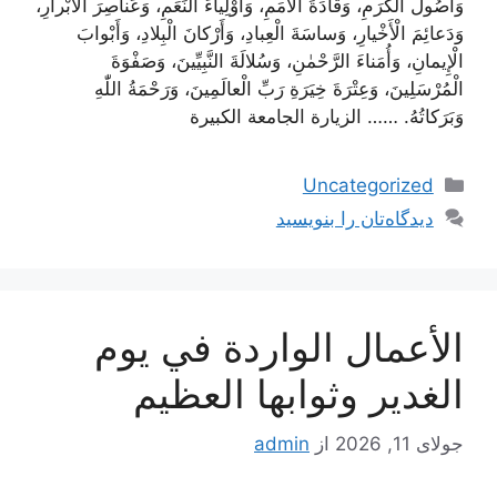
وَأُصُولَ الْكَرَمِ، وَقادَةَ الْأُمَمِ، وَأَوْلِياءَ النِّعَمِ، وَعَناصِرَ الْأَبْرارِ،
وَدَعائِمَ الْأَخْيارِ، وَساسَةَ الْعِبادِ، وَأَرْكانَ الْبِلادِ، وَأَبْوابَ
الْإِيمانِ، وَأُمَناءَ الرَّحْمٰنِ، وَسُلالَةَ النَّبِيِّينَ، وَصَفْوَةَ
الْمُرْسَلِينَ، وَعِتْرَةَ خِيَرَةِ رَبِّ الْعالَمِينَ، وَرَحْمَةُ اللّٰهِ
وَبَرَكاتُهُ. …… الزيارة الجامعة الكبيرة
دسته‌ها
Uncategorized
دیدگاه‌تان را بنویسید
الأعمال الواردة في يوم
الغدير وثوابها العظيم
جولای 11, 2026
از
admin