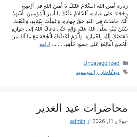
زيارة أمين الله السَّلامُ عَلَيْكَ يا أَمينَ اللهِ في أرْضِهِ،
وَحُجَّتَهُ عَلى عِبادِهِ، اَلسَّلامُ عَلَيْكَ يا أَميرَ الْمُؤْمِنينَ، أَشْهَدُ
أَنَّكَ جاهَدْتَ فِي اللهِ حَقَّ جِهادِهِ، وَعَمِلْتَ بِكِتابِهِ، وَاتَّبَعْتَ
سُنَنَ نَبِيِّهِ صَلَّى اللهُ عَلَيْهِ وَآلِهِ حَتّى دَعاكَ اللهُ إلى جِوارِهِ
فَقَبَضَكَ إلَيْهِ بِاخْتِيارِهِ، وَأَلْزَمَ أعْدآءكَ الْحُجَّةَ مَعَ ما لَكَ مِنَ
الْحُجَجِ الْبالِغَةِ عَلى جَميعِ خَلْقِهِ. … …
ادامه
دسته‌ها
Uncategorized
دیدگاه‌تان را بنویسید
محاضرات عيد الغدير
جولای 11, 2026
از
admin