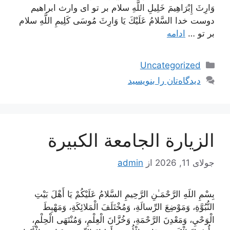
وَارِثَ إِبْرَاهِيمَ خَلِيلِ اللَّهِ سلام بر تو ای وارث ابراهیم
دوست خدا السَّلامُ عَلَيْكَ يَا وَارِثَ مُوسَى كَلِيمِ اللَّهِ سلام
بر تو …
ادامه
دسته‌ها
Uncategorized
دیدگاه‌تان را بنویسید
الزيارة الجامعة الكبيرة
جولای 11, 2026
از
admin
بِسْمِ اللَهِ الرَّحْمَـٰنِ الرَّحِيمِ السَّلامُ عَلَيْكُمْ يَا أَهْلَ بَيْتِ
النُّبُوَّةِ، وَمَوْضِعَ الرِّسالَةِ، وَمُخْتَلَفَ الْمَلائِكَةِ، وَمَهْبِطَ
الْوَحْيِ، وَمَعْدِنَ الرَّحْمَةِ، وَخُزَّانَ الْعِلْمِ، وَمُنْتَهَى الْحِلْمِ،