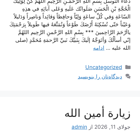
دعاء التوسل بِسْمِ اللَهِ الرَّحْمَـٰنِ الرَّحِيمِ اَللّهُمَّ كنْ لِوَلِيِّكَ
الْحُجَّةِ بْنِ الْحَسَنِ صَلَواتُك عَلَيهِ وَعَلى آبائِهِ في هذِهِ
السّاعَةِ وَفي كُلِّ ساعَةٍ وَلِيّاً وَحافِظاً وَقائِداً وَناصِراً وَدَليلاً
وَعَيْناً حَتّى تُسْكِنَهُ أَرْضَكَ طَوْعاً وَتُمَتِّعَهُ فيها طَويلاً بِرَحْمَتِكَ‌
يااَرْحَمَ الرَّاحِمينَ *** بِسْمِ اللهِ الرَّحْمنِ الرَّحِيم اللهُمَّ
إنّي أسألُكَ وَأتَوَجَّهُ إلَيكَ بِنَبيِّكَ نَبيِّ الرَّحمَةِ مُحَمَّدٍ (صلى
الله عليه …
ادامه
دسته‌ها
Uncategorized
دیدگاه‌تان را بنویسید
زيارة أمين الله
جولای 11, 2026
از
admin