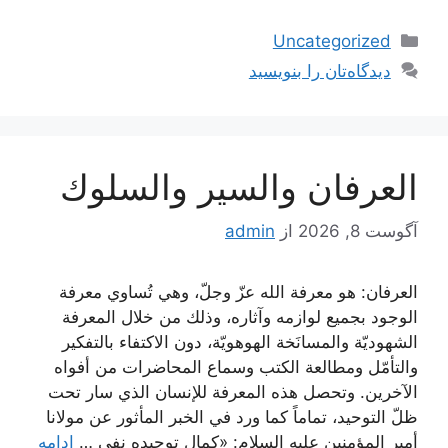
دسته‌ها
Uncategorized
دیدگاه‌تان را بنویسید
العرفان والسیر والسلوك
آگوست 8, 2026
از
admin
العرفان: هو معرفة الله عزّ وجلّ، وهي تُساوي معرفة
الوجود بجميع لوازمه وآثاره، وذلك من خلال المعرفة
الشهوديّة والمسانَخة الهوهويّة، دون الاكتفاء بالتفكير
والتأمّل ومطالعة الكتب وسماع المحاضرات من أفواه
الآخرين. وتحصل هذه المعرفة للإنسان الذي سار تحت
ظلّ التوحيد، تماماً كما ورد في الخبر المأثور عن مولانا
أمير المؤمنين عليه السلام: «كمال توحيده نفي …
ادامه