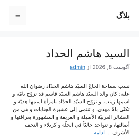
رش
ه
بلاگ
فهرست
حتوا
السيد هاشم الحداد
آگوست 8, 2026
از
admin
نسب سماحة الحاجّ السيّد هاشم الحدّاد رضوان الله
عليه: كان والد السيّد هاشم السيّد قاسم قد تزوّج بامّه و
اسمها زينب. و تزوّج السيّد الحدّاد بامرأة اسمها هديّة و
تكنّي بامّ مهدي، و تنتمي إلى عشيرة الجنابات و هي من
العشائر العربيّة الأصيلة و العريقة و المشهورة بعراقتها و
أصالتها، و تتواجد حاليّاً في الحلّة و كربلاء و النجف
الأشرف …
ادامه