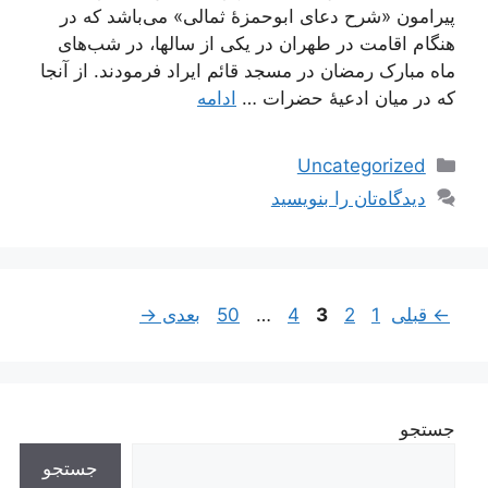
پیرامون «شرح دعای ابوحمزۀ ثمالی» می‌باشد که در
هنگام اقامت در طهران در یکی از سالها، در شب‌های
ماه مبارک رمضان در مسجد قائم ایراد فرمودند. از آنجا
که در میان ادعیۀ حضرات …
ادامه
دسته‌ها
Uncategorized
دیدگاه‌تان را بنویسید
ناوبری
برگه
برگه
برگه
برگه
برگه
←
قبلی
1
2
3
4
…
50
بعدی
→
نوشته‌ها
جستجو
جستجو