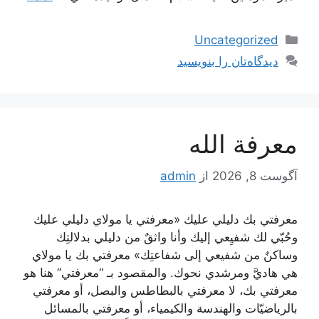
دسته‌ها
Uncategorized
دیدگاه‌تان را بنویسید
معرفة الله
آگوست 8, 2026
از
admin
معرفتي بك دليلي عليك «معرفتي يا مولاي دليلي عليك
وحُبّي لك شفيِعي إليك وأنا واثقٌ من دليلي بدلالتِك
وساكنٌ من شفيعي إلى شفاعتِك» معرفتي بك يا مولاي
هي هاديَّ ومرشدي نحوك. والمقصود بـ “معرفتي” هنا هو
معرفتي بك، لا معرفتي بالبطاطس والبصل، أو معرفتي
بالرياضيّات والهندسة والكيمياء، أو معرفتي بالمسائل