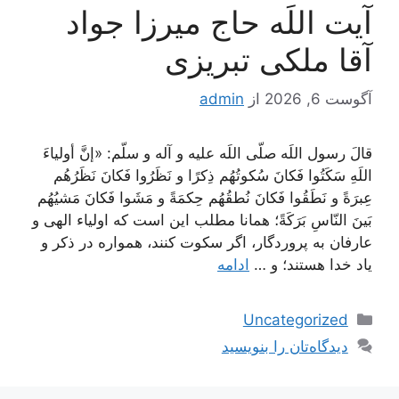
آیت اللَه حاج میرزا جواد
آقا ملکی تبریزی
آگوست 6, 2026
از
admin
قالَ رسول اللَه صلّى اللَه عليه و آله و سلّم: «إنَّ أولياءَ
اللَهِ سَكَتُوا فَكانَ سُكوتُهُم ذِكرًا و نَظَرُوا فَكانَ نَظَرُهُم
عِبرَةً و نَطَقُوا فَكانَ نُطقُهُم حِكمَةً و مَشَوا فَكانَ مَشيُهُم
بَينَ النّاسِ بَرَكَةً؛ همانا مطلب اين است كه اولياء الهى و
عارفان به پروردگار، اگر سكوت كنند، همواره در ذكر و
ياد خدا هستند؛ و …
ادامه
دسته‌ها
Uncategorized
دیدگاه‌تان را بنویسید