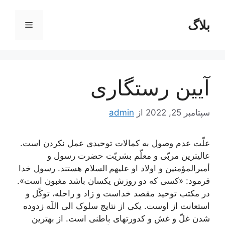
رش
ه
بلاگ
فهرست
حتوا
آیین رستگاری
سپتامبر 25, 2022
از
admin
علّت عدم وصول به کمالات توحیدی عمل نکردن است.
عالی‏ترین مربّی و معلّم بشریّت حضرت رسول و
أمیرالمؤمنین و اولاد او علیهم السلام هستند. رسول خدا
فرمود: «کسی که دو روزش یکسان باشد مغبون است».
در مکتب توحید مقصد خداست و زاد و راحله، توکّل و
استعانت از اوست. یکی از نتایج سلوک الی اللَه زدوده
شدن غلّ و غش و کدورت‏های باطنی است. از بهترین