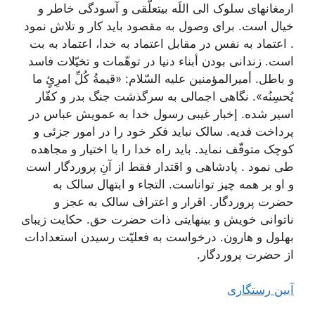
ارمغان‏های سلوک الی اللَه بی‏تعلّقی و آسودگی خاطر و
خیال است. برای وصول به مقصود باید کار و تلاش نمود
. اعتماد به نفس در مقابل اعتماد به خدا، اعتماد به بت
است. زندانی بودن أبناء دنیا در توهّمات و تخیّلات فاسد
و باطل. أمیرالمؤمنین علیه السّلام: «قیمةُ کُلِّ امرِئٍ ما
یُحسِنُه». نگاهی اجمالی به سرگذشت جنگ بدر و کفّار
اسیر شده. إخبار غیبی رسول خدا به عمویش عباس در
پرداخت فدیه. سالک نباید فکر خود را در امور جزئی و
کوچک متوقّف نماید. باید راه خدا را با اختیار و مجاهده
طی نمود . پادشاهی و اقتدار فقط از آنِ پروردگار است
و او بر همه چیز تواناست. التجاء و ابتهال سالک به
حضرت پروردگار. اقرار و اعتراف سالک به عجز و
ناتوانی خویش و بی‏نهایتی ذات حضرت حق. حکایت زیبای
بهلول و هارون. درخواست به فعلیّت رسیدن استعدادات
از حضرت پروردگار.
آیین رستگاری