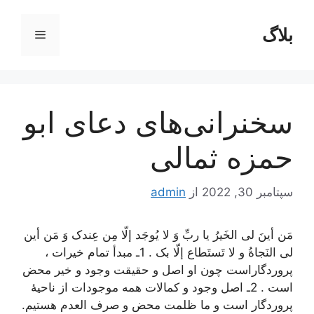
رش
ه
بلاگ
فهرست
حتوا
سخنرانی‌های دعای ابو
حمزه ثمالی
سپتامبر 30, 2022
از
admin
مَن أینَ لی الخَیرُ یا ربِّ وَ لا یُوجَد إلّا مِن عِندک وَ مَن أین
لی النَجاةُ و لا تَستَطاع إلّا بک . 1ـ مبدأ تمام خیرات ،
پروردگاراست چون او اصل و حقیقت وجود و خیر محض
است . 2ـ اصل وجود و کمالات همه موجودات از ناحیۀ
پروردگار است و ما ظلمت محض و صرف العدم هستیم.