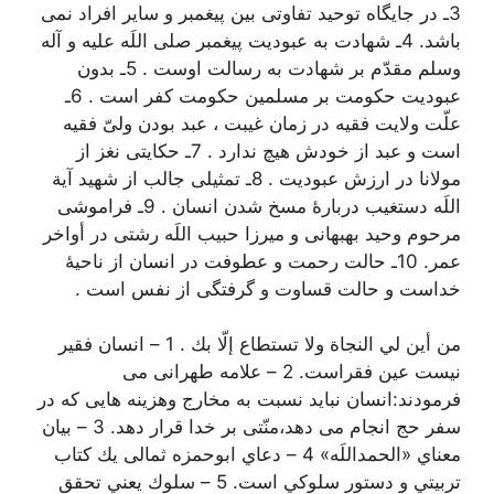
3ـ در جایگاه توحید تفاوتی بین پیغمبر و سایر افراد نمی
باشد. 4ـ شهادت به عبودیت پیغمبر صلی اللَه علیه و آله
وسلم مقدّم بر شهادت به رسالت اوست . 5ـ بدون
عبودیت حکومت بر مسلمین حکومت کفر است . 6ـ
علّت ولایت فقیه در زمان غیبت ، عبد بودن ولیّ فقیه
است و عبد از خودش هیچ ندارد . 7ـ حکایتی نغز از
مولانا در ارزش عبودیت . 8ـ تمثیلی جالب از شهید آیة
اللَه دستغیب دربارۀ مسخ شدن انسان . 9ـ فراموشی
مرحوم وحید بهبهانی و میرزا حبیب اللَه رشتی در أواخر
عمر. 10ـ حالت رحمت و عطوفت در انسان از ناحیۀ
خداست و حالت قساوت و گرفتگی از نفس است .
من أين لي النجاة ولا تستطاع إلّا بك . 1 – انسان فقیر
نیست عین فقراست. 2 – علامه طهرانی می
فرمودند:انسان نباید نسبت به مخارج وهزینه هایی که در
سفر حج انجام می دهد،منّتی بر خدا قرار دهد. 3 – بیان
معناي «الحمداللَه» 4 – دعاي ابوحمزه ثمالی يك كتاب
تربيتي و دستور سلوكي است. 5 – سلوك يعني تحقق