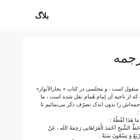
بلاگ
رجمه
 منقول است ، و مجلسی در کتاب « بحارالأنوار»
از ناحیه‌ آن إمام هُمام نقل شده است ، ما
رجمه‌اش را بدون اندک تصرّف ذکر می‌نمائیم تا
:
َا هَذَا لَفْظُهُ :
طِّ الشَّیخِ أحْمَدَ الْفَرَاهَانِی رَحِمَهُ اللَه ، عَنْ
ْبَعٌ وَ تِسْعُونَ سَنَةً .