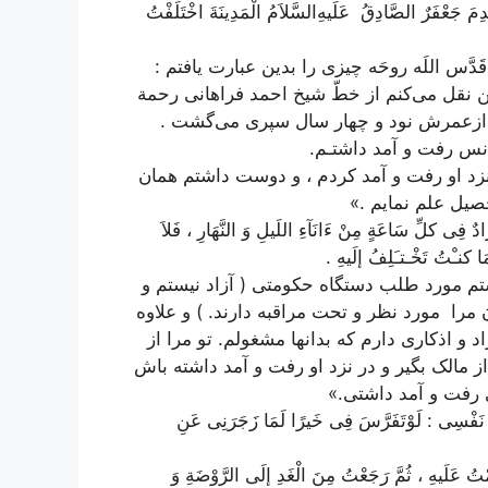
 جَعْفَرٌ الصَّادِقُ عَلَیهِ‌السَّلاَمُ الْمَدِینَةَ اخْتَلَفْتُ
قَدَّس اللَه روحَه چیزی را بدین عبارت یافتم :
 نقل می‌کنم از خطّ شیخ احمد فراهانی رحمة
که ازعمرش نود و چهار سال سپری می‌گشت .
أنس رفت و آمد داشتـم.
 نزد او رفت و آمد کردم ، و دوست داشتم همان
صیل علم نمایم .»
فِی کلِّ سَاعَةٍ مِنْ ءَ‌انَآءِ اللَیلِ وَ النَّهَارِ ، فَلاَ
 کنـْتُ تَخْـتـَلِفُ إلَیهِ .
مورد طلب دستگاه حکومتی ( آزاد نیستم و
مرا مورد نظر و تحت مراقبه دارند. ) و علاوه
 و اذکاری دارم که بدانها مشغولم. تو مرا از
از مالک بگیر و در نزد او رفت و آمد داشته باش
ی رفت و آمد داشتی.»
نَفْسِی : لَوْتَفَرَّسَ فِی خَیرًا لَمَا زَجَرَنِی عَنِ
تُ عَلَیهِ ، ثُمَّ رَجَعْتُ مِنَ الْغَدِ إلَی الرَّوْضَةِ وَ