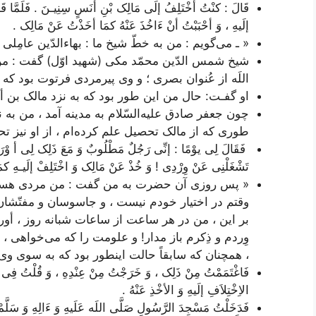
قَالَ : کنْتُ أخْتَلِفُ إلَی مَالِک بْنِ أنَسٍ سِنِیـنَ . فَلَمَّا قَدِمَ
إلَیهِ ، وَ أحْبَبْتُ أنْ ءَ‌اخُذَ عَنْهُ کمَا أخَذْتُ عَنْ مَالِک
.
« ـ می‌گویم : من به خطّ شیخ ما : بهاء‌الدّین عامِلی 
شیخ شمس الدّین محمّد مکی (شهید اوّل) گفت : من
اللَه از عُنوان بصری ؛ و وی پیرمردی فرتوت بود 
او گفـت: حال من این طور بود که به نزد مالک بن 
چون جعفر صادق علیه‌السّلام به مدینه آمد ، من به
طوری که از مالک تحصیل علم کرده‌ام ، از او نیز تح
فَقَالَ لِی یوْمًا : إنِّی رَجُلٌ مَطْلُوبٌ وَ مَعَ ذَلِک لِی أ وْرَادٌ 
تَشْغَلْنِی عَنْ وِرْدِی ! وَ خُذْ عَنْ مَالِک وَ اخْتَلِفْ إلَیـهِ کمَا
« پس روزی آن حضرت به من گفت : من مردی هستم 
وقتم در اختیار خودم نیست ، و جاسوسان و مفتّشان 
بر این ، من در هر ساعت از ساعات شبانه روز ، أوراد
وِردم و ذِکرم باز مدار! و علومت را که می‌خواهی ، 
، همچنان که سابقاً حالت اینطور بود که به سوی و
فَاغْتَمَمْتُ مِنْ ذَلِک ، وَ خَرَجْتُ مِنْ عِنْدِهِ ، وَ قُلْتُ فِی 
الاِخْتِلاَفِ إلَیهِ وَ الأخْذِ عَنْهُ .
فَدَخَلْتُ مَسْجِدَ الرَّسُولِ صَلَّی اللَه عَلَیهِ وَ ءَ‌الِهِ وَ سَلَّمْ