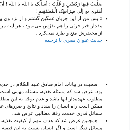
صَلَّیتُ فِیهَا رَکعَتَینِ وَ قُلْتُ : أسْألُک یا اللَه یا اللَه ! أنْ 
أهْتَدِی بِهِ إلَی صِرَاطِک الْمُسْتَقِیمِ
!
« پس من از این جریان غمگین گشتم و از نزد وی ب
مقدار خیر جزئی را هم تفرّس می‌نمود ، هر آینه م
از محضرش منع و طرد نمی‌کرد .
حدیث عنوان بصری با ترجمه
صحبت در بیانات امام صادق علیه السّلام در حدی
بود. عرض شد كه مسئله تغذیه، مسئله مهمی است نس
مطلوب عهده‌دار آنها باشد و عدم توجّه به این مطلب
ممكن است راه انسان را ببندد و نتایج و ضررهای غیر
مسائل قدری خدمت رفقا مطالبی عرض شد.
همچنین عرض شد كه هدف مهم از كیفیت تغذیه، آم
مسائل دیگر است و اگر انسان نسبت به این قضیه توجّ