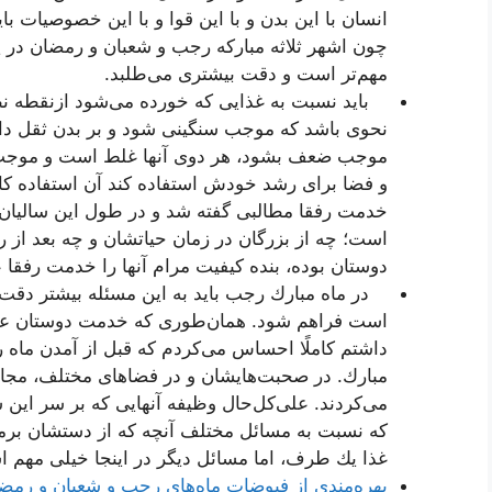
انسان با این بدن و با این قوا و با این خصوصیات بای
چون اشهر ثلاثه مباركه رجب و شعبان و رمضان در پ
مهم‌تر است و دقت بیشتری می‌طلبد.
باید نسبت به غذایی كه خورده می‌شود ازنقطه نظر نیا
نحوی باشد كه موجب سنگینی شود و بر بدن ثقل داشت
موجب ضعف بشود، هر دوی آنها غلط است و موجب می
و فضا برای رشد خودش استفاده كند آن استفاده كامل
خدمت رفقا مطالبی گفته شد و در طول این سالیان 
است؛ چه از بزرگان در زمان حیاتشان و چه بعد از ر
دوستان بوده، بنده كیفیت مرام آنها را خدمت رفقا 
در ماه مبارك رجب باید به این مسئله بیشتر دقت 
است فراهم شود. همان‌طوری كه خدمت دوستان عرض 
داشتم كاملًا احساس می‌كردم كه قبل از آمدن ماه 
مبارك. در صحبت‌هایشان و در فضاهای مختلف، مجا
می‌كردند. علی‌كل‌حال وظیفه آنهایی كه بر سر این
كه نسبت به مسائل مختلف آنچه كه از دستشان برمی‌
غذا یك طرف، اما مسائل دیگر در اینجا خیلی مهم 
بهره‌مندی از فیوضات ماه‌های رجب و شعبان و رمض