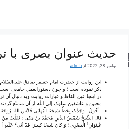
حدیث عنوان بصری با ت
جو
نوامبر 28, 2022
از
admin
این روایت از حضرت امام جعـفر صادق علیه‌السّلام
ذکر نموده است ؛ و چون دستورالعمل جامعی است که 
در اینجا عین الفاظ و عبارات روایت وبه دنبال آن ت
محبین و عاشقین سلوک إلی اللَه از آن متمتّع گردند 
ـ أقُولُ : وَجَدْتُ بِخَطِّ شَیخِنَا الْبَهَآئِی قَدَّسَ اللَه رُوحَهُ م
قَالَ الشَّیخُ شَمْسُ الدِّینِ مُحَمَّدُ بْنُ مَکی : نَقَلْتُ مِنْ خَ
2
1
عُـِنْوَانِ
الْبَصْرِی ؛ وَ کانَ شَیخًا کبِیـرًا قَدْ أتَی
عَلَیهِ أ ر