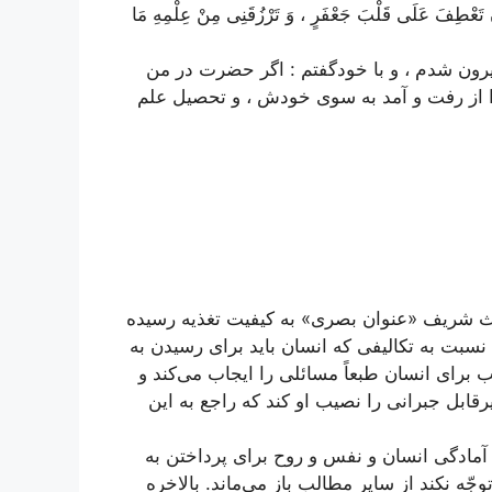
تَعْطِفَ عَلَی قَلْبَ جَعْفَرٍ ، وَ تَرْزُقَنِی مِنْ عِلْمِهِ مَا
یرون شدم ، و با خودگفتم : اگر حضرت در من
را از رفت و آمد به سوی خودش ، و تحصیل علم
ث شریف «عنوان بصری» به كیفیت تغذیه رسیده
بت به تكالیفی كه انسان باید برای رسیدن به
 برای انسان طبعاً مسائلی را ایجاب می‌كند و
قابل جبرانی را نصیب او كند كه راجع به این
ادگی انسان و نفس و روح برای پرداختن به
ه نكند از سایر مطالب باز می‌ماند. بالاخره