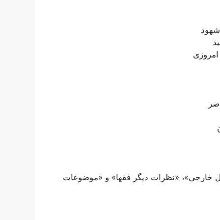
شهود
د
 امروزی
اضر
َل خارجی»، «نظرات دیگر فقها» و «موضوعات