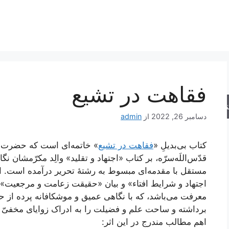
فقاهت در تشیع
جو
دسامبر 26, 2022
از
admin
کتاب بی‌بدیلِ «
فقاهت در تشیع
» خاتمه‌ای است که حضرت 
قدّس‌اللَه‌سرّه، بر کتاب «اجتهاد و تقلید» والِد مکرّمشان ن
مستقل با مقدمه‌ای مبسوط به رشتۀ تحریر درآمده است. ای
اجتهاد و شرایط افتاء» و بیان «حقیقت زعامت و مرجعیت» 
معرفت می‌باشد، که با نگاهی عمیق و موشکافانه پرده از 
برداشته و ساحت علم و فضیلت را به ادراک زوایای مخفیّ
اهم مطالب مندرج در این اثر: