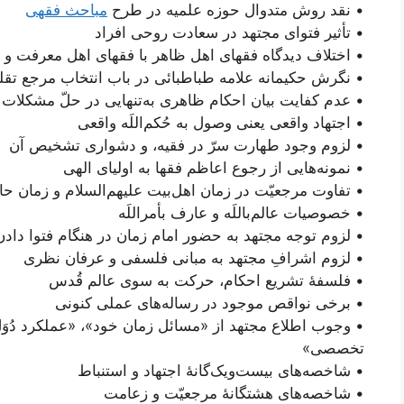
• نقد روش متدوال حوزه علمیه در طرح
مباحث فقهی
• تأثیر فتوای مجتهد در سعادت روحی افراد
• اختلاف دیدگاه فقهای اهل ظاهر با فقهای اهل معرفت و 
• نگرش حکیمانه علامه طباطبائی در باب انتخاب مرجع تقلی
• عدم کفایت بیان احکام ظاهری به‌تنهایی در حلّ مشکلات
• اجتهاد واقعی یعنی وصول به حُکم‌اللَه واقعی
• لزوم وجود طهارت سرّ در فقیه،‌ و دشواری تشخیص آن
• نمونه‌هایی از رجوع اعاظم فقها به اولیای الهی
• تفاوت مرجعیّت در زمان اهل‌بیت علیهم‌السلام و زمان ح
• خصوصیات عالم‌باللَه و عارف بأمر‌اللَه
• لزوم توجه مجتهد به حضور امام زمان در هنگام فتوا دادن
• لزوم اشرافِ مجتهد به مبانی فلسفی و عرفان نظری
• فلسفۀ تشریع احکام، حرکت به سوی عالم قُدس
• برخی نواقص موجود در رساله‌های عملی کنونی
• وجوب اطلاع مجتهد از «مسائل زمان خود»، «عملکرد دُو
تخصصی»
• شاخصه‌های بیست‌ویک‌گانۀ اجتهاد و استنباط
• شاخصه‌های هشتگانۀ مرجعیّت و زعامت