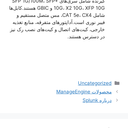
گیرنده شامل سری‌های SFP 1G/100M، SFP+
10G، X2 10G، XFP 10G و GBIC هستند.کابل‌ها
شامل CAT 5e، CX4، مس متصل مستقیم و
فیبر نوری است.آداپتورهای متفرقه، منابع تغذیه
خارجی، کیت‌های اتصال و کیت‌های نصب رک نیز
در دسترس هستند.
دسته‌ها
Uncategorized
ناوبری
محصولات ManageEngine
نوشته‌ها
درباره Splunk