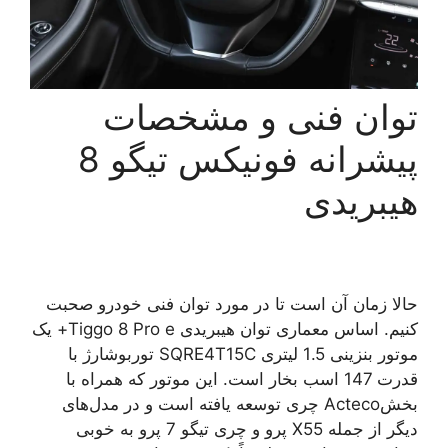
توان فنی و مشخصات
پیشرانه فونیکس تیگو 8
هیبریدی
حالا زمان آن است تا در مورد توان فنی خودرو صحبت
کنیم. اساس معماری توان هیبریدی Tiggo 8 Pro e+ یک
موتور بنزینی 1.5 لیتری SQRE4T15C توربوشارژ با
قدرت 147 اسب بخار است. این موتور که همراه با
بخشActeco چری توسعه یافته است و در مدل‌های
دیگر از جمله X55 پرو و چری تیگو 7 پرو به خوبی