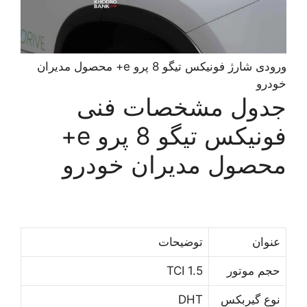
ورودی شارژ فونیکس تیگو 8 پرو e+ محصول مدیران
خودرو
جدول مشخصات فنی
فونیکس تیگو 8 پرو e+
محصول مدیران خودرو
ﻋﻨﻮﺍﻥ
ﺗﻮﺿﻴﺤﺎﺕ
ﺣﺠﻢ ﻣﻮﺗﻮﺭ
1.5 TCI
ﻧﻮﻉ ﮔﻴﺮﺑﻜﺲ
DHT