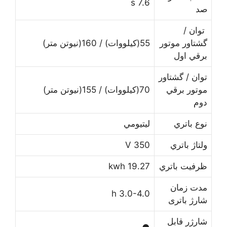
7.6 s
ﺻﺪ
ﺗﻮﺍﻥ /
ﮔﺸﺘﺎﻭﺭ ﻣﻮﺗﻮﺭ
55(کیلووات) / 160(نیوتن متر)
ﺑﺮﻗﻲ اول
ﺗﻮﺍﻥ / ﮔﺸﺘﺎﻭﺭ
ﻣﻮﺗﻮﺭ ﺑﺮﻗﻲ
70(کیلووات) / 155(نیوتن متر)
دوم
ﻧﻮﻉ ﺑﺎﺗﺮﻱ
ﻟﻴﺘﻴﻮﻣﻲ
ﻭﻟﺘﺎﮊ ﺑﺎﺗﺮﻱ
350 V
ﻇﺮﻓﻴﺖ ﺑﺎﺗﺮﻱ
19.27 kwh
ﻣﺪﺕ ﺯﻣﺎﻥ
3.0-4.0 h
ﺷﺎﺭﮊ ﺑﺎﺗﺮی
ﺷﺎﺭﮊﺭ ﻗﺎﺑﻞ