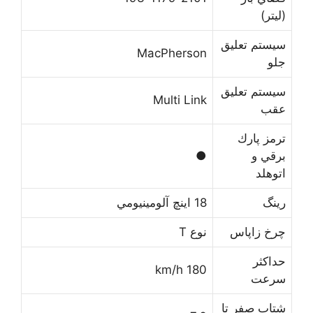
(ﻟﻴﺘﺮ)
ﺳﻴﺴﺘﻢ ﺗﻌﻠﻴﻖ
MacPherson
ﺟﻠﻮ
ﺳﻴﺴﺘﻢ ﺗﻌﻠﻴﻖ
Multi Link
ﻋﻘﺐ
ﺗﺮﻣﺰ ﭘﺎﺭﻙ
ﺑﺮﻗﻲ ﻭ
●
ﺍﺗﻮﻫﻠﺪ
ﺭﻳﻨﮓ
18 ﺍﻳﻨﭻ ﺁﻟﻮﻣﻴﻨﻴﻮﻣﻲ
ﭼﺮﺥ ﺯﺍﭘﺎﺱ
ﻧﻮﻉ T
ﺣﺪﺍﻛﺜﺮ
180 km/h
ﺳﺮﻋﺖ
ﺷﺘﺎﺏ ﺻﻔﺮ ﺗﺎ