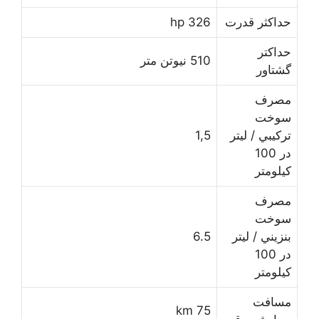
ﺣﺪﺍﻛﺜﺮ ﻗﺪﺭﺕ
326 hp
ﺣﺪﺍﻛﺘﺮ
510 نیوتن متر
ﮔﺸﺘﺎﻭﺭ
ﻣﺼﺮﻑ
ﺳﻮﺧﺖ
ﺗﺮﻛﻴﺒﻲ / لیتر
1,5
در 100
کیلومتر
ﻣﺼﺮﻑ
ﺳﻮﺧﺖ
ﺑﻨﺰﻳﻨﻲ / لیتر
6.5
در 100
کیلومتر
ﻣﺴﺎﻓﺖ
75 km