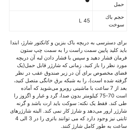
●
ﺣﻤﻞ
ﺣﺠﻢ ﺑﺎﻙ
45 L
ﺳﻮﺧﺖ
برای دسترسی به دریچه باک بنزین و کانکتور شارژ، ابتدا
باید کلید پایین سمت راست را به سمت چپ ستون
فرمان فشار دهید و سپس با فشار دادن لبه آن دریچه
مورد نظر را باز کنید. زمانی که شارژر قابل حمل(یک
فضای مخصوص برای آن در زیر صندوق عقب در نظر
گرفته شده است)، را به شبکه برق خانگی متصل کنید،
بعد از 7 ساعت با ماشینی روبرو می‌شوید که آماده
است 70-75 کیلومتر بدون صدا، گرد و غبار و اگزوز را
طی کند. فقط یک نکته: سوکت باید ارت باشد و گرنه
شارژر ارور می‌دهد و شارژ کار نمی کند. البته شارژرهای
ثابتی نیز وجود دارد که می توانند باتری را در 3 الی 4
ساعت به طور کامل شارژ کنند.