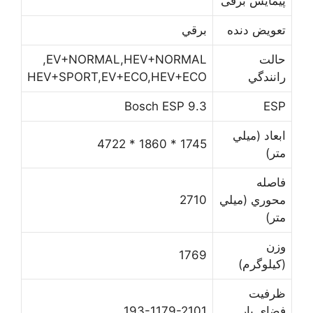
ﭘﻴﻤﺎﻳﺶ برقی
ﺗﻌﻮﻳﺾ ﺩﻧﺪﻩ
ﺑﺮﻗﻲ
ﺣﺎﻟﺖ
EV+NORMAL,HEV+NORMAL,
ﺭﺍﻧﻨﺪﮔﻲ
HEV+SPORT,EV+ECO,HEV+ECO
Bosch ESP 9.3
ESP
ﺍﺑﻌﺎﺩ (ﻣﻴﻠﻲ
1745 * 1860 * 4722
ﻣﺘﺮ)
ﻓﺎﺻﻠﻪ
ﻣﺤﻮﺭﻱ (ﻣﻴﻠﻲ
2710
ﻣﺘﺮ)
ﻭﺯﻥ
1769
(ﻛﻴﻠﻮﮔﺮﻡ)
ﻇﺮﻓﻴﺖ
ﻓﻀﺎﻱ ﺑﺎﺭ
193-1179-2101