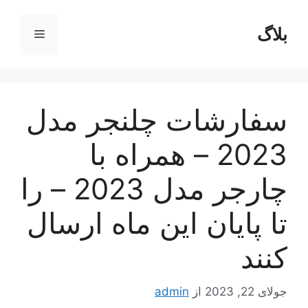
رش
ه
بلاگ
فهرست
حتوا
سفارشات چلنجر مدل
2023 – همراه با
چارجر مدل 2023 – را
تا پایان این ماه ارسال
کنند
جولای 22, 2023
از
admin