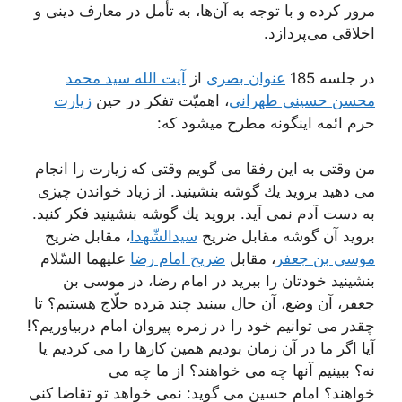
مرور کرده و با توجه به آن‌ها، به تأمل در معارف دینی و
اخلاقی می‌پردازد.
در جلسه 185
عنوان بصری
از
آیت الله سید محمد
محسن حسینی طهرانی
، اهمیّت تفکر در حین
زیارت
حرم ائمه اینگونه مطرح میشود که:
من وقتی به این رفقا می گویم وقتی كه زیارت را انجام
می دهید بروید یك گوشه بنشینید. از زیاد خواندن چیزی
به دست آدم نمی آید. بروید یك گوشه بنشینید فكر كنید.
بروید آن گوشه مقابل ضریح
سیدالشّهدا
، مقابل ضریح
موسی بن جعفر
، مقابل
ضریح امام رضا
علیهما السّلام
بنشینید خودتان را ببرید در امام رضا، در موسی بن
جعفر، آن وضع، آن حال ببینید چند مَرده حلّاج هستیم؟ تا
چقدر می توانیم خود را در زمره پیروان امام دربیاوریم؟!
آیا اگر ما در آن زمان بودیم همین كارها را می كردیم یا
نه؟ ببینیم آنها چه می خواهند؟ از ما چه می
خواهند؟ امام حسین می گوید: نمی خواهد تو تقاضا كنی