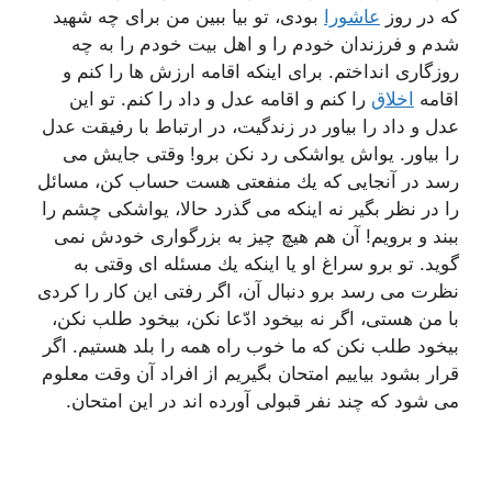
كه در روز
عاشورا
بودی، تو بیا ببین من برای چه شهید
شدم و فرزندان خودم را و اهل بیت خودم را به چه
روزگاری انداختم. برای اینكه اقامه ارزش ها را كنم و
اقامه
اخلاق
را كنم و اقامه عدل و داد را كنم. تو این
عدل و داد را بیاور در زندگیت، در ارتباط با رفیقت عدل
را بیاور. یواش یواشكی رد نكن برو! وقتی جایش می
رسد در آنجایی كه یك منفعتی هست حساب كن، مسائل
را در نظر بگیر نه اینكه می گذرد حالا، یواشكی چشم را
ببند و برویم! آن هم هیچ چیز به بزرگواری خودش نمی
گوید. تو برو سراغ او یا اینكه یك مسئله ای وقتی به
نظرت می رسد برو دنبال آن، اگر رفتی این كار را كردی
با من هستی، اگر نه بیخود ادّعا نكن، بیخود طلب نكن،
بیخود طلب نكن كه ما خوب راه همه را بلد هستیم. اگر
قرار بشود بیاییم امتحان بگیریم از افراد آن وقت معلوم
می شود كه چند نفر قبولی آورده اند در این امتحان.