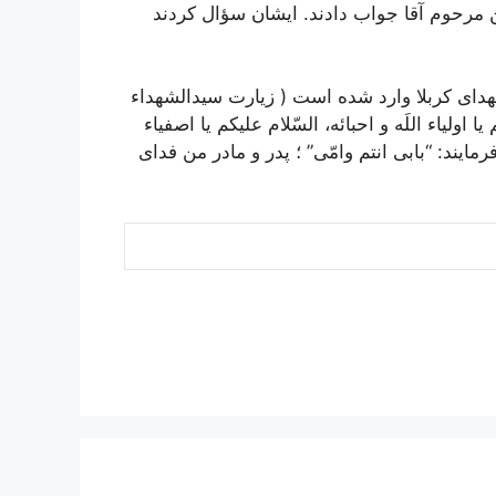
ن مرحوم آقا جواب دادند. ایشان سؤال کردند
شهداى کربلا وارد شده است ( زیارت سیدالشهداء
یا اولیاء اللَه و احبائه، السّلام علیکم یا اصفیاء
رمایند: “بابى انتم وامّى” ؛ پدر و مادر من فداى