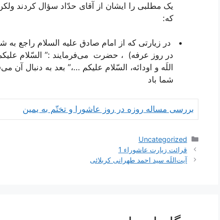
یک مطلبى را ایشان از آقاى حدّاد سؤال کردند ولک
که:
در زیارتی که از امام صادق علیه السلام راجع به 
در روز عرفه) ، حضرت می‌فرمایند :”
السّلام علیکم 
اللَه و اودائه، السّلام علیکم …،”
بعد به دنبال آن مى‌ف
شما باد
بررسی مساله روزه در روز عاشورا و تختّم به یمین
دسته‌ها
Uncategorized
ناوبری
قرائت زیارت عاشوراء 1
نوشته‌ها
آیت‌اللَه سید احمد طهرانی کربلائی