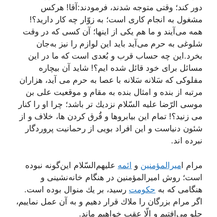
دور كند؛ وقتی متوجه شدند، فرمودند:آقا! هركس
مشغول به انجام كاری است؛ به زوّار چه كار دارید؟!
همه می‌آیند و ما هم یكی از اینها؛ آن كسی كه در وقت
شلوغی به حرم می‌آید باید این لوازم را نیز به‌جان
بخرد.این چه حساب قرب و بُعدی است كه ما در این
مسائل برای خود قائل شده ایم؟! شاید آن بیچاره
مفلوكی كه سَلانه سَلانه با عصا به حرم می آید، هزاران
مرتبه از بنده و امثال بنده به مقام و موقعیت علی بن
موسی الرّضا علیه السّلام نزدیك تر باشد؛ چرا او را كنار
می زنید؟! تمام این بیابروها و قُرق كردن ها، خلاف و از
شئون دنیاست و این افراد بویی از رحمانیت پروردگار
نبرده اند.
مرام ا
میرالمؤمنین
و
ائمه
علیهم‌السّلام این‌گونه نبوده
است؛ روش امیرالمؤمنین در هنگام خانه‌نشینی و
هنگامی كه به
حكومت
رسید، بر یك منوال بوده است.
اگر مرام بزرگان را ملاك قرار دهیم و به آن عمل نماییم،
جلو می‌افتیم و الّا عقب خواهیم ماند.