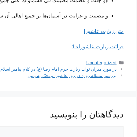
﴿وَ جَلَّت وَ عَظُمَت مُصيبَتُك في السَّماواتِ عَلَى جَميع
و مصیبت و عزایت در آسمان‌ها بر جمیع اهالی آن
متن زیارت عاشورا
قرائت زیارت عاشوراء 1
دسته‌ها
Uncategorized
ناوبری
در مورد میزان ثواب زیارت حرم امام رضا (ع) در کلام پیامبر اسلام
نوشته‌ها
بررسی مساله روزه در روز عاشورا و تختّم به یمین
دیدگاهتان را بنویسید
دیدگاه