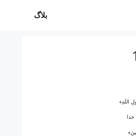
بلاگ
لِ اللَهِ﴾
 خدا
ينَ﴾