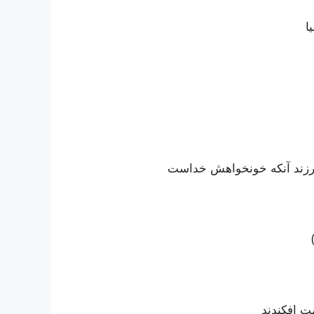
ا
رزند آنکه خونخواهش خداست
مت افکندند