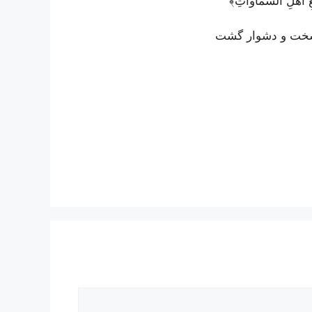
ِ أهلِ السَّماواتِ﴾
 سخت و دشوار گشت