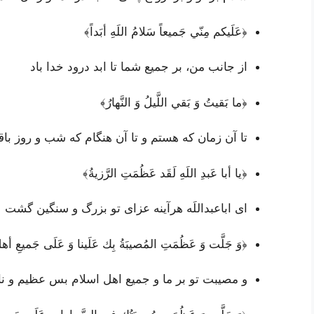
﴿عَلَيكم مِنّي جَميعاً سَلامُ اللَهِ أبَداً﴾
از جانب من، بر جمیع شما تا ابد درود خدا باد
﴿ما بَقيتُ وَ بَقي اللَّيلُ وَ النَّهارُ﴾
تا آن زمان که هستم و تا آن هنگام که شب و روز ب
﴿يا أبا عَبدِ اللَهِ لَقَد عَظُمَتِ الرَّزيةُ﴾
ای اباعبداللَه هرآینه عزای تو بزرگ و سنگین گشت
﴿وَ جَلَّت وَ عَظُمَتِ المُصيبَةُ بِك عَلَينا وَ عَلَى جَميعِ أ
و مصیبت تو بر ما و جمیع اهل اسلام بس عظیم و ناگ