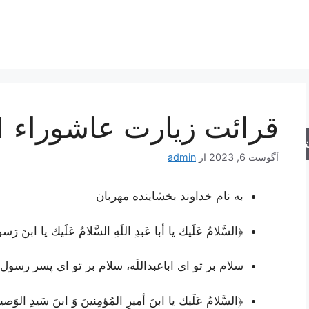
قرائت زیارت عاشوراء 1
جو
آگوست 6, 2023
از
admin
به نام خداوند بخشاینده مهربان
﴿السَّلامُ عَلَيك يا أبا عَبدِ اللَهِ السَّلامُ عَلَيك يا ابنَ رَسو
سلام بر تو ای اباعبداللَه، سلام بر تو ای پسر رسول
﴿السَّلامُ عَلَيك يا ابنَ أميرِ المُؤمِنينَ وَ ابنَ سَيدِ الوَصي