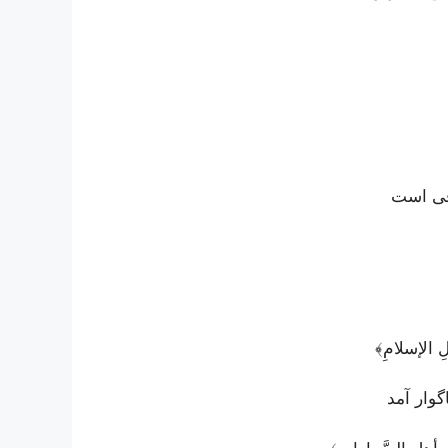
اقی است
هلِ الإسلامِ﴾
وار آمد