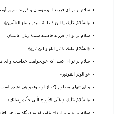
سلام بر تو ای فرزند امیرمؤمنان و فرزند سرور أوصی
﴿السَّلامُ عَلَيك يا ابنَ فاطِمَةَ سَيدَةِ نِساءِ العالَمينَ﴾
سلام بر تو ای فرزند فاطمه سیدۀ زنان عالمیان
﴿السَّلامُ عَلَيك يا ثارَ اللَهِ وَ ابنَ ثارِهِ﴾
سلام بر تو ای کسی که خونخواهت خداست و ای ف
﴿وَ الوِترَ المَوتورَ﴾
و ای تنهای مظلوم (که از او خونخواهی نشده است)
﴿السَّلامُ عَلَيك وَ عَلَى الأرواحِ الَّتي حَلَّت بِفِنائِك﴾
سلام بر تو و بر ارواح پاکی که به درگاه تو رحل اقا