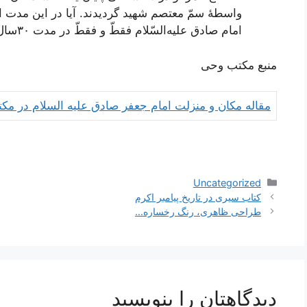
واسطۀ سمّ معتصم‌ شهید گردیدند. آیا در این‌ مدت‌ ا
امام‌ صادق‌ علیه‌السّلام فقطّ و فقطّ در مدت‌ ٣٠سال‌ تدریس‌ رسانیده‌اند، به‌ مردم‌ برسانند؟!
منبع مکتب وحی
مقاله مکان و منزلت امام جعفر صادق علیه السلام در م
دسته‌ها
Uncategorized
ناوبری
کتاب سیری در تاریخ پیامبر اکرم
نوشته‌ها
طراحی ظاهری، رنگ رخساره…
دیدگاهتان را بنویسید