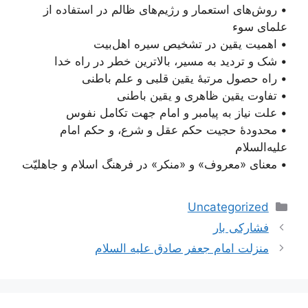
• روش‌های استعمار و رژیم‌های ظالم در استفاده از
علمای سوء
• اهمیت یقین در تشخیص سیره اهل‌بیت
• شک و تردید به مسیر، بالاترین خطر در راه خدا
• راه حصول مرتبۀ یقین قلبی و علم باطنی
• تفاوت یقین ظاهری و یقین باطنی
• علت نیاز به پیامبر و امام جهت تکامل نفوس
• محدودۀ حجیت حکم عقل و شرع، و حکم امام
علیه‌‌السلام
• معنای «معروف» و «منکر» در فرهنگ اسلام و جاهلیّت
دسته‌ها
Uncategorized
ناوبری
فشارکی بار
نوشته‌ها
منزلت امام جعفر صادق عليه السلام