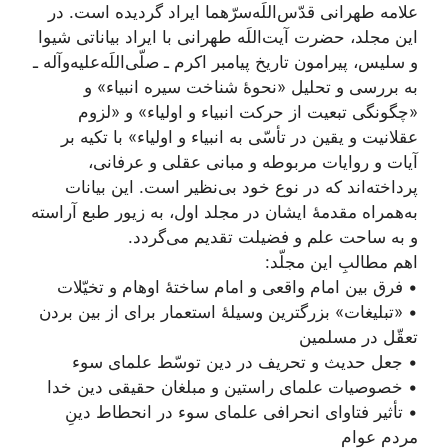
علامه طهرانی قدّس‌اللَه‌سرّهما ایراد گردیده است. در
این مجلد، حضرت آیت‌اللَه طهرانی با ایراد بیاناتی شیوا
و سلیس، پیرامون تاریخ پیامبر اکرم ـ صلّی‌اللَه‌علیه‌و‌آله ـ
به بررسی و تحلیل «نحوۀ شناخت سیره انبیاء» و
«چگونگی تبعیت از حرکت انبیاء و اولیاء» و «لزوم
عقلانیت و یقین در تأسّی به انبیاء و اولیاء» با تکیه بر
آیات و روایات مربوطه و مبانی عقلی و عرفانی،
پرداخته‌‌اند که در نوع خود بی‌نظیر است. این بیانات
به‌همراه مقدمۀ ایشان در مجلد اول، به زیور طبع آراسته
و به ساحت علم و فضیلت تقدیم می‌گردد.
اهم مطالبِ این مجلّد:
• فرق بین امام واقعی و امام ساختۀ اوهام و تخیّلات
• «تبلیغات» بزرگترین وسیلۀ استعمار برای از بین بردن
تعقّل در مسلمین
• جعل حدیث و تحریف در دین توسّط علمای سوء
• خصوصیات علمای راستین و مبلغان حقیقی دین خدا
• تأثیر فتاوای انحرافی علمای سوء در انحطاط دینِ
مردم عوام