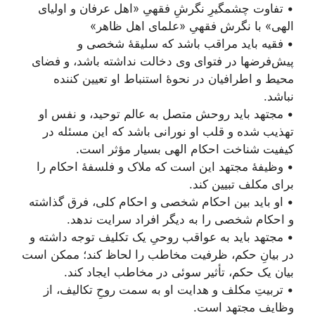
• تفاوت چشمگیرِ نگرشِ فقهیِ «اهل عرفان و اولیای
الهی» با نگرش فقهیِ «علمای اهل ظاهر»
• فقیه باید مراقب باشد که سلیقۀ شخصی و
پیش‌فرضها در فتوای وی دخالت نداشته باشد، و فضای
محیط و اطرافیان در نحوۀ استنباط او تعیین کننده
نباشد.
• مجتهد باید روحش متصل به عالم توحید، و نفس او
تهذیب شده و قلب او نورانی باشد که این مسئله در
کیفیت شناخت احکام الهی بسیار مؤثر است.
• وظیفۀ مجتهد این است که ملاک و فلسفۀ احکام را
برای مکلف تبیین کند.
• او باید بین احکام شخصی و احکام کلی، فرق گذاشته
و احکام شخصی را به دیگر افراد سرایت ندهد.
• مجتهد باید به عواقب روحیِ یک تکلیف توجه داشته و
در بیانِ حکم، ظرفیت مخاطب را لحاظ کند؛ ممکن است
بیان یک حکم، تأثیر سوئی در مخاطب ایجاد کند.
• تربیتِ مکلف و هدایت او به سمت روحِ تکالیف، از
وظایف مجتهد است.