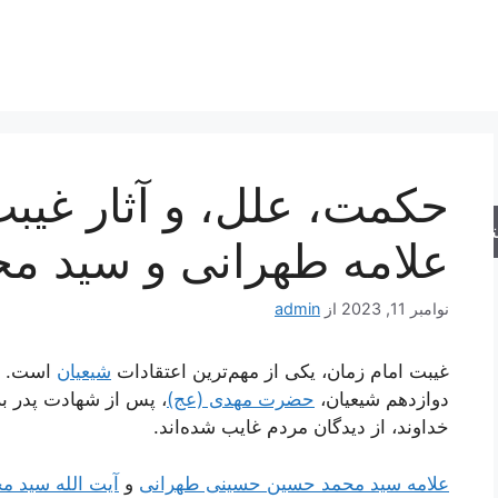
حکمت، علل، و آثار غیبت
جو
علامه طهرانی و سید م
نوامبر 11, 2023
از
admin
غیبت امام زمان، یکی از مهم‌ترین اعتقادات
شیعیان
است. غی
دوازدهم شیعیان،
حضرت مهدی (عج)
، پس از شهادت پدر ب
خداوند، از دیدگان مردم غایب شده‌اند.
علامه سید محمد حسین حسینی طهرانی
و
آیت الله سید 