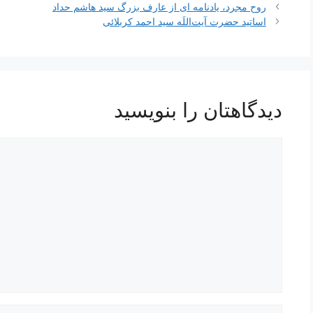
ناوبری
روح مجرد، یادنامه ای از عارف بزرگ سید هاشم حداد
نوشته‌ها
اساتید حضرت آیت‌اللَه سید احمد کربلائی
دیدگاهتان را بنویسید
دیدگاه
نام