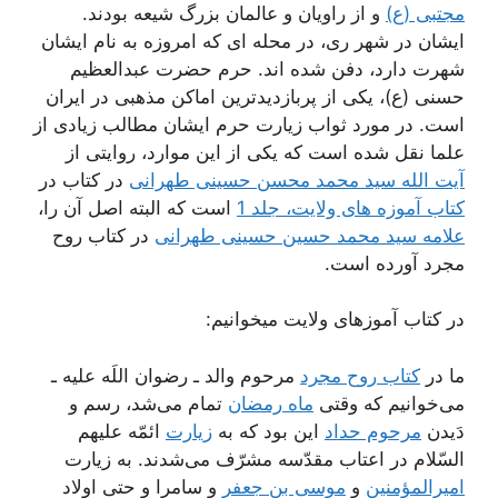
مجتبی (ع)
و از راویان و عالمان بزرگ شیعه بودند.
ایشان در شهر ری، در محله ای که امروزه به نام ایشان
شهرت دارد، دفن شده اند. حرم حضرت عبدالعظیم
حسنی (ع)، یکی از پربازدیدترین اماکن مذهبی در ایران
است. در مورد ثواب زیارت حرم ایشان مطالب زیادی از
علما نقل شده است که یکی از این موارد، روایتی از
آیت الله سید محمد محسن حسینی طهرانی
در کتاب در
کتاب آموزه های ولایت، جلد 1
است که البته اصل آن را،
علامه سید محمد حسین حسینی طهرانی
در کتاب روح
مجرد آورده است.
در کتاب آموزهای ولایت میخوانیم:
ما در
کتاب روح مجرد
مرحوم والد ـ رضوان اللَه علیه ـ
می‌خوانیم که وقتی
ماه رمضان
تمام می‌شد، رسم و
دَیدن
مرحوم حداد
این بود که به
زیارت
ائمّه علیهم
السّلام در اعتاب مقدّسه مشرّف می‌شدند. به زیارت
امیرالمؤمنین
و
موسی بن جعفر
و سامرا و حتی اولاد