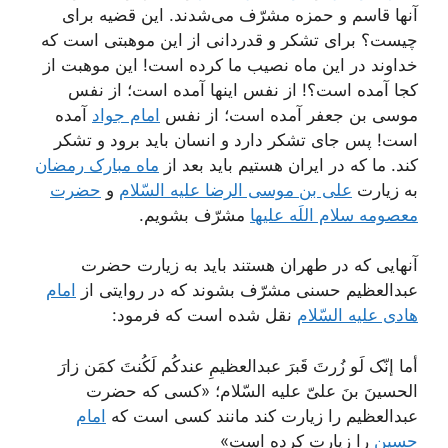
آنها قاسم و حمزه مشرّف می‌شدند. این قضیه برای
چیست؟ برای تشکر و قدردانی از این موهبتی است که
خداوند در این ماه نصیب ما کرده است! این موهبت از
کجا آمده است؟! از نفس اینها آمده است؛ از نفس
موسی بن جعفر آمده است؛ از نفس
امام جواد
آمده
است! پس جای تشکر دارد و انسان باید برود و تشکر
کند. ما که در ایران هستیم باید بعد از
ماه مبارک رمضان
به زیارت
علی بن موسی الرضا علیه السّلام
و
حضرت
معصومه سلام اللَه علیها
مشرّف بشویم.
آنهایی که در طهران هستند باید به زیارت حضرت
عبدالعظیم حسنی مشرّف بشوند که در روایتی از
امام
هادی علیه السّلام
نقل شده است که فرمود:
أما إنّک لَو زُرتَ قَبرَ عبدالعظیمِ عندکُم لَکُنتَ کمَن زارَ
الحسینَ بنَ علیّ علیه السّلام؛ «کسی که حضرت
عبدالعظیم را زیارت کند مانند کسی است که
امام
حسین
را زیارت کرده است»