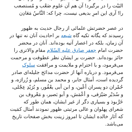
البَيْت را در برگيرد! آن هم آن علوم صَعْب و مُستصعب
را! آرى اين امرِ بديعى نيست، چرا که: النَّاسُ مَعَادِن
در عصر حضرتش علمائى از رجال حديث به ظهور
رسيدند که يگانه تکيه گاه
شيعه
بر احاديث آنان نه تنها در
آن زمان، بلکه در اعصار آتيه بوده‌اند. آنان در محضر
حضرت امام
جعفر صادق عليه السّلام
مقام والاترى را
حائز بوده‌اند. حضرت بر ايشان نظر عطوفت و مرحمت
مى‌فرمود، و با احترام و ملايمت و مرافقت
سلوک
مى‌فرمود. و درباره آنها از حضرت مدائح جليله‌اى صادر
گرديده است، أمثال جابر، و محمد بن مسلم، و زُرارَه، و
حُمْران دو پسران أعْین، و ابن أبى یعْفُور، و بُرَيْدِ عِجْلى،
و سُدَيْر صَيْرَفى، و أعْمَش، و أبو بَصير، و مَعْروف بن
خَرَّبوذ و بسيارى دگر از غير ايشان، همان طور که
شعراى پهلوان و عالى مرتبتى ظهور نمودند أمثال کمَيت
که آثار خالده ايشان تا امروز زينت بخش صفحات تاريخ
مى‌باشد.