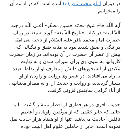
در دوران
امام محمد باقر (ع)
آمده است که در ادامه آن
را میخوانیم:
آية اللَه حاج شيخ محمّد حسين مظفّر- أعلى اللَه درجته
السَّامية- در کتاب «تاريخ الشِّيعة» گويد: شيعه در زمان
حضرت امام محمد باقر عليه السّلام از ناحيه بنى اميّه
در تنگى و ضيق شديد نبود به مثابه ضيق و تنگنائى که
پيش از عصر آن حضرت در آن بوده‌اند. در زمان حضرت
کاروانها به سوى وى براى سيراب شدن و به نهايت
مکيدن از آبشخورهاى دانش و معارف او از نقاط بعيده
به راه مى‌افتادند. در عصر وى روايت و راويان از او
بسيار گرديدند، و روايت و حديث از او به مقدار معتنابهى
از آباء گرامى سابقش فزونى گرفت.
حديث باقرى در هر قطرى از اقطار منتشر گشت، تا به
جائى که جابر جُعْفى که از موثّقين راويان و أعاظم
ناقلين أحاديث مى‌باشد، تنها از او هفتاد هزار حديث نقل
نموده است. جابر از حاملين علوم اهل البيت بوده