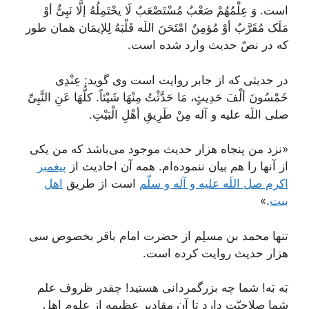
است. وَ عِلْمُهُمْ صَعْبٌ مُسْتَصْعَبٌ لَا یحْتَمِلُهُ إلَّا نَبِىٌّ أوْ
مَلَک مُقَرَّبٌ أوْ مُؤمِنٌ امْتَحَنَ اللَه قَلْبَهُ لِلإيمَان همان طور
که در نصّ حديث وارد شده است.
در حديثى که از جابر روايت است وى گويد: عِنْدِى
خَمْسُونَ ألْفَ حَدِيثٍ، مَا حَدَّثْتُ مِنْهَا شَيْئاً. کلُّهَا عَنِ النَّبِىِّ
صلى اللَه عليه و آله مِنْ طَرِيقِ أهْلِ الْبَيْتِ.
«نزد من پنجاه هزار حديث موجود مى‌باشد که من يکى
از آنها را هم بيان ننموده‌ام. همه آن احاديث از
پيغمبر
اکرم صل اللَه علیه و آله و سلّم
است از طريق
اهل
بيت
.»
تنها محمد بن مسلِم از حضرت امام باقر بخصوص سى
هزار حديث روايت کرده است.
بَه بَه! شما چه بزرگمردانى هستيد! چقدر ظروف علم
شما صلاحيّت دارد تا آن مقادير عظيمه از علوم اهل