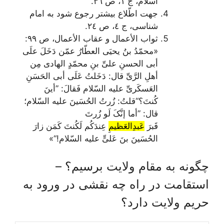
اسلام
، ج ١، ص ٣٦.
جهت اطّلاع بیشتر رجوع شود به
امام
شناسی
، ج ٤، ص ٢٤.
ثواب الأعمال و عقاب الأعمال
، ص ٩٩:
«
محمّدُ بنُ یحیَی العطّارُ عمّن دَخَلَ علَی
أبی الحسنِ علیِّ بنِ محمّدٍ الهادی مِن
أهلِ الرَّیِّ قال: دَخَلتُ عَلَی أبی الحَسَنِ
العَسکَریِّ علیه السّلام فَقالَ:
”أینَ
کُنتَ؟“
قلتُ: زُرتُ الحُسَینَ علیه السّلام؛
قال:
”أما إنَّکَ لَو زُرتَ
قَبرَ
عَبدِالعَظیمِ
عِندَکُم لَکُنتَ کَمَن زارَ
الحُسَینَ بنَ عَلیٍّ علیه السّلام!“
»
چگونه به مقام ولایت برسیم؟ –
استقامت در راه چه نقشی در ورود به
حریم ولایت دارد؟