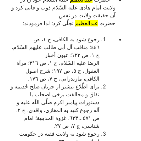
ولایت امام هادی علیه السّلام ذوب و فانی کرد و
آن حقیقت ولایت در نفس
حضرت
عبدالعظیم
تجلّی کرد؛ لذا فرمودند:
رجوع شود به
الکافی
، ج ١، ص
٤٤٦؛
مناقب آل أبی طالب
علیهم السّلام،
ج ١، ص ١٢٣؛
عیون أخبار
الرضا
علیه السّلام، ج ١، ص ٣١٦؛
مرآة
العقول
، ج ٥، ص ١٩٧؛
شرح اصول
الکافی
، مازندرانی، ج ٧، ص ١٧٦.
برای اطّلاع بیشتر از جریان صلح حُدیبیه و
نفاق و مخالفت برخی اصحاب با
دستورات پیامبر اکرم صلّی اللَه علیه و
آله رجوع کنید به
المغازی
، واقدی، ج ٢،
ص ٥٧١ ـ ٦٣٣، غزوة الحدیبیة؛
امام
شناسی
، ج ٧، ص ٢٧.
رجوع شود به
ولایت فقیه در حکومت