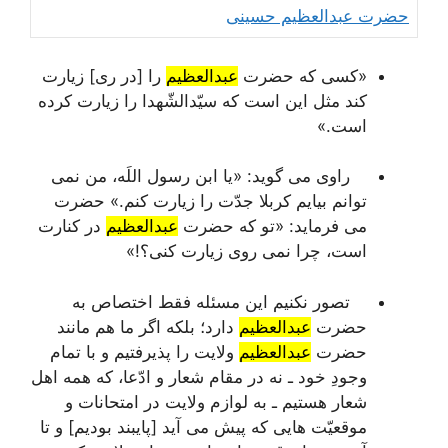
حضرت عبدالعظیم حسینی
«کسی که حضرت
عبدالعظیم
را [در ری] زیارت
کند مثل این است که سیّدالشّهدا را زیارت کرده
است.»
راوی می گوید: «یا ابن رسول اللَه، من نمی
توانم بیایم کربلا جدّت را زیارت کنم.» حضرت
می فرماید: «
تو که حضرت
عبدالعظیم
در کنارت
است، چرا نمی روی زیارت کنی
؟!»
تصور نکنیم این مسئله فقط اختصاص به
حضرت
عبدالعظیم
دارد؛ بلکه اگر ما هم مانند
حضرت
عبدالعظیم
ولایت را پذیرفتیم و با تمام
وجودِ خود ـ نه در مقام شعار و ادّعا، که همه اهل
شعار هستیم ـ به لوازم ولایت در امتحانات و
موقعیّت هایی که پیش می آید [پایبند بودیم] و تا