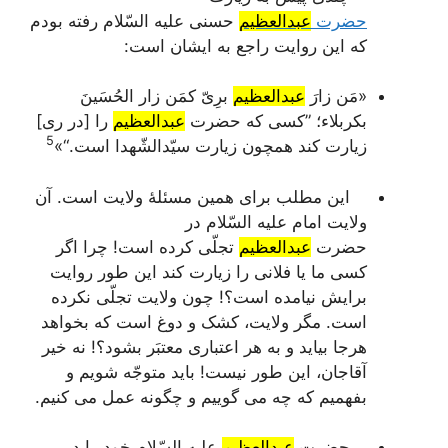
حضرت
عبدالعظیم
حسنی علیه السّلام رفته بودم
که این روایت راجع به ایشان است:
«مَن زارَ
عبدالعظیم
برِیّ کمَن زار الحُسَینَ
بکربلاء
؛ ”کسی که حضرت
عبدالعظیم
را [در ری]
5
زیارت کند همچون زیارت سیّدالشّهدا است.“»
این مطلب برای همین مسئلۀ ولایت است. آن
ولایت امام علیه السّلام در
حضرت
عبدالعظیم
تجلّی کرده است! چرا اگر
کسی ما یا فلانی را زیارت کند این طور روایت
برایش نیامده است؟! چون ولایت تجلّی نکرده
است. مگر ولایت، کشک و دوغ است که بخواهد
هرجا بیاید و به هر اعتباری معتبَر بشود؟! نه خیر
آقاجان، این طور نیست! باید متوجّه شویم و
بفهمیم که چه می گوییم و چگونه عمل می کنیم.
حضرت
عبدالعظیم
علیه السّلام خود را در