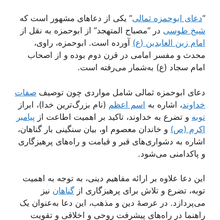
“
دعای ابوحمزه ثمالی
” یکی از دعاهای مشهور است که
شیخ طوسی
در “مصباح المتهجد” از ابوحمزه به نقل از
امام زین العابدین (ع)
آورده است. ابوحمزه، راوی،
محدث و مفسر امامی در قرن دوم بوده و از اصحاب
امام سجاد (ع) به‌شمار می‌رفته است.
دعای ابوحمزه ثمالی شامل مواردی چون توصیف
صفات
خداوند
، اشاره به
اسم اعظم
(نام بزرگ‌ترین خدا)، ابراز
توبه
و تضرع به خداوند، تاکید بر اهمیت اطاعت از
پیامبر
اکرم (ص)
و خاندان معصوم او، بیان سنگینی بار گناهان،
اشاره به دشواری‌های قبر و قیامت و راه‌های پرهیزگاری
و پاکدامنی می‌شود.
این دعا علاوه بر ارائه مفاهیم دینی، به توجه به اهمیت
توبه، تضرع و تلاش برای پرهیزگاری از
گناهان
نیز
می‌پردازد. در عرصهٔ دین و مذهب، این دعا به‌عنوان یک
راهنما در راه‌های پیشرفت روحی و اخلاقی و تقویت