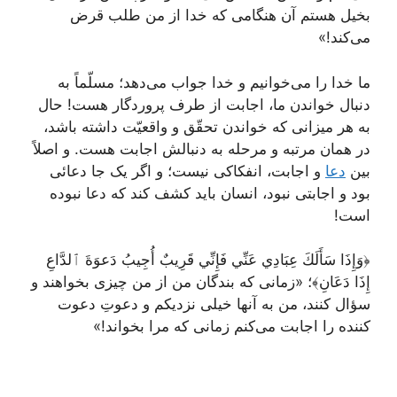
بخیل هستم آن هنگامی که خدا از من طلب قرض
می‌کند!»
ما خدا را می‌خوانیم و خدا جواب می‌دهد؛ مسلّماً به
دنبال خواندن ما، اجابت از طرف پروردگار هست! حال
به هر میزانی که خواندن تحقّق و واقعیّت داشته باشد،
در همان مرتبه و مرحله به دنبالش اجابت هست. و اصلاً
بین
دعا
و اجابت، انفکاکی نیست؛ و اگر یک جا دعائی
بود و اجابتی نبود، انسان باید کشف کند که دعا نبوده
است!
﴿وَإِذَا سَأَلَكَ عِبَادِي عَنِّي فَإِنِّي قَرِيبٌ أُجِيبُ دَعوَةَ ٱلدَّاعِ
إِذَا دَعَانِ﴾؛ «زمانی که بندگان من از من چیزی بخواهند و
سؤال کنند، من به آنها خیلی نزدیکم و دعوتِ دعوت
کننده را اجابت می‌کنم زمانی که مرا بخواند!»