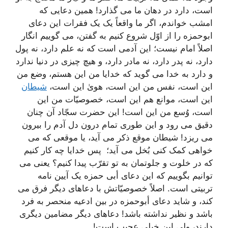
است، دارد در دهان ما می گذارد! همین دعایی که
امشب خواندم، اگر ما واقعاً یک یک فقرات این دعای
ابوحمزه را از اوّل شروع کنیم به گفتن، می گوییم انگار
اصلاً امام نیست؛ این آدمی است که نه علم دارد، نه پول
دارد، نه پدر دارد، نه مادر دارد، و هیچ چیزی در دنیا ندارد
و دارد به خدا می گوید که خدایا من این هستم، وضع من
این است، نفس من این است، هویٰ این است،
شیطان
این است، موانع هم این است، خصوصیّات من این
است، وُسع من این است! این حضرت سجّاد آن چنان
دقیق می رود و این طوری تمام درون دل آدم را بیرون
می ریزد! شیطان موقع ذکر می آید، یا موقعی که می
خواهی کمک کنی بُخل می آید؛ پس خدایا چه کار کنیم
که در خلوت و جلوتمان به تو تقرّب پیدا کنیم؟ یعنی می
توانیم بگوییم که این دعای أبی حمزه یک آیین نامه
تربیتی است. اصلاً خصوصیّاتش با دعاهای دیگر فرق می
کند، و شاید دعای أبوحمزه در بین ادعیه منحصر به فرد
باشد و نظیر نداشته باشد! دعاهای دیگر مضامین دیگری
دارند، ولی این خیلی عجیب است!