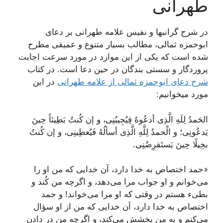
طهرانی
در شرح گرانبها و نفیس علامه طهرانی بر دعای
ابوحمزه ثمالی، مطالب بسیار متنوع و عمیقی مطرح
شده است که یکی از این موارد در مورد سرعت اجابت
پروردگار و سستی بندگان در حین دعا است. در کتاب
شرح دعای ابوحمزه ثمالی از علامه طهرانی
در این
مورد میخوانیم:
الحَمدُ لِلَهِ الَّذِی أدعُوهُ فِیُجِیبُنِی، و إن کُنتُ بَطِیئاً حِینَ
یَدعُونِی؛ و الْحمدُ لِلَّهِ الَّذِی أسألُهُ فَیُعطِینِی، و إن کُنتُ
بخِیلًا حِینَ یَستَقرِضُنِی.
«حمد اختصاص به خدا دارد، آن خدایی که من او را
می‌خوانم و او جواب مرا می‌دهد، و اگرچه من کُند و
بطیء هستم در وقتی که او مرا می‌خواند! و حمد
اختصاص به خدا دارد، آن خدایی که من از او سؤال
می‌کنم و به من بخشش می‌کند، و اگرچه من در دادن