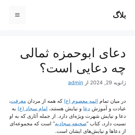
رش
ه
بلاگ
فهرست
حتوا
دعای ابوحمزه ثمالی
چه دعایی است؟
ژانویه 29, 2024
از
admin
در میان تمام
ائمه معصوم (ع)
که همه از مردان
معرفت
،
عبادت و آموزش
دعا
و نیایش هستند،
امام سجاد (ع)
به
دعا و نیایش شهرت ویژه‌ای دارد. از جمله آثاری که به او
نسبت دارد، کتاب “
صحیفه سجادیه
” است که مجموعه‌ای
از دعاها و نیایش‌های ایشان است.