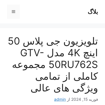
بلاگ
فهرست
ا
تلویزیون جی پلاس 50
اینچ 4K مدل GTV-
50RU762S مجموعه
کاملی از تمامی
ویژگی های عالی
فوریه 15, 2024
از
admin