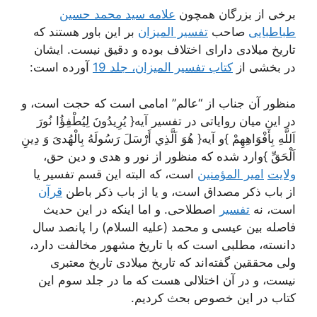
برخی از بزرگان همچون
علامه سید محمد حسین
طباطبایی
صاحب
تفسیر المیزان
بر این باور هستند که
تاریخ میلادی دارای اختلاف بوده و دقیق نیست. ایشان
در بخشی از
کتاب تفسیر المیزان، جلد 19
آورده است:
منظور آن جناب از “عالم” امامى است كه حجت است، و
در اين ميان رواياتى‌ در تفسير آيه‌{ يُرِيدُونَ لِيُطْفِؤُا نُورَ
اَللَّهِ بِأَفْوَاهِهِمْ }و آيه‌{ هُوَ اَلَّذِي أَرْسَلَ رَسُولَهُ بِالْهُدىَ وَ دِينِ
اَلْحَقِّ }وارد شده كه منظور از نور و هدى و دين حق،
ولايت
امير المؤمنين
است، كه البته اين قسم تفسير يا
از باب ذكر مصداق است، و يا از باب ذكر باطن
قرآن
است، نه
تفسير
اصطلاحى. و اما اينكه در اين حديث
فاصله بين عيسى و محمد (علیه السلام) را پانصد سال
دانسته، مطلبى است كه با تاريخ مشهور مخالفت دارد،
ولى محققين گفته‌اند كه تاريخ ميلادى تاريخ معتبرى
نيست، و در آن اختلالى هست كه ما در جلد سوم اين
كتاب در اين خصوص بحث كرديم.