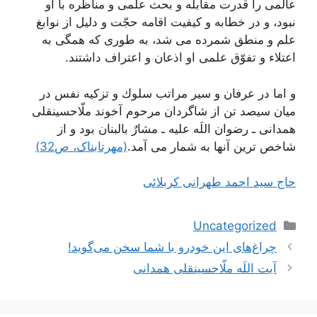
عالمى را قدرت مقابله و بحث علمى و مناظره با او
نبود، و در خطابه و كيفيت اقامه حجّت و دليل از نوابغ
علم و منطق شمرده مى‏ شد، به طورى كه همگى به
اعتلاء و تفوّق علمى او اذعان و اعتراف داشتند.
و اما در عرفان و سير مراتب سلوك و تزكيه نفس در
ميان سيصد تن از شاگردان مرحوم آخوند ملّاحسينقلى
همدانى ـ رضوان اللَه عليه ـ مشارٌ بالبنان بود و از
شاخص ترین آنها به شمار می آمد.
(مهرتابناک، ص32)
حاج سید احمد طهرانی کربلائی
دسته‌ها
Uncategorized
ناوبری
چراغ‌های این خودرو با شما سخن می‌گوید!
نوشته‌ها
آیت اللَه ملّاحسینقلی همدانی