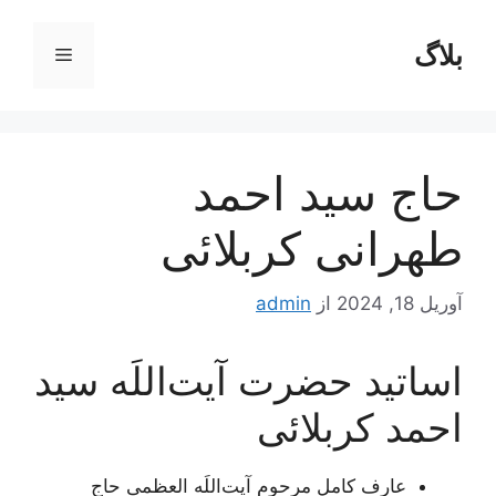
رش
ه
بلاگ
فهرست
حتوا
حاج سید احمد
طهرانی کربلائی
آوریل 18, 2024
از
admin
اساتید حضرت آیت‌اللَه سید
احمد کربلائی
عارف کامل مرحوم آیت‌اللَه العظمی حاج