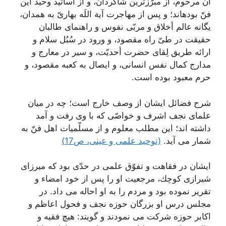
آن مرحوم، از مبرّزترين شاگردان، و از أساتيد وحيد اين
فنّ بوده‏اند؛ و پس از مهاجرت آية اللَه بهارىّ به همدان‏،
يگانه عالم أخلاق و مربّى نفوس و راهنماى طالبان
حقيقت در طىّ راه مقصود، و ورود در سُبُل سلام‏ و
ارائه طريق لِقاى حضرت أحديّت، و سير در معارج و
مدارج كمال نفس انسانى، و ايصال به كعبه مقصود، و
حرم معبود بوده است.
شرح فضائل ایشان از وصف خارج است؛ چه در ميان
علماى نجف اشرف و خواصّى كه با وى رفت و آمد
داشته‏ اند؛ اين مطلب معلوم و از مسلّميات اهل فنّ به
شمار مى‏ آيد.
(توحید علمی و عینی، ص17)
ایشان در فقاهت و تفوّق علمى در حدّى بود كه ميرزاى
شيرازى كوچك، مرجعيت او را پس از خود امضاء و
تقرير نموده بود و مردم را به او احاله مى ‏داد. در
مجلس درس او بزرگان حوزه نجف و فحول اعاظم و
اكابر حوزه شركت مى ‏نمودند و گويند: هيچ فقيه و