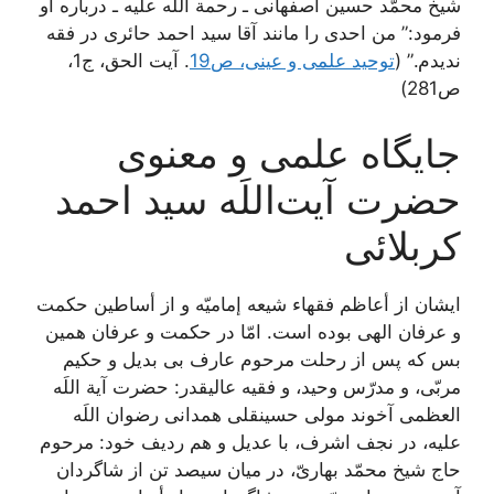
شيخ محمّد حسين اصفهانى ـ رحمة اللَه عليه ـ درباره او
فرمود:” من احدى را مانند آقا سيد احمد حائرى در فقه
نديدم.” (
توحید علمی و عینی، ص19
. آیت الحق، ج1،
ص281)
جایگاه علمی و معنوی
حضرت آیت‌اللَه سید احمد
کربلائی
ایشان از أعاظم فقهاء شيعه إماميّه و از أساطين حكمت
و عرفان الهى بوده است. امّا در حكمت و عرفان همين
بس كه پس از رحلت مرحوم عارف بى بديل و حكيم
مربّى، و مدرّس وحيد، و فقيه عاليقدر: حضرت آية اللَه
العظمى آخوند مولى حسين‏قلى همدانى رضوان اللَه
عليه، در نجف اشرف، با عديل و هم رديف خود: مرحوم
حاج شيخ محمّد بهارىّ، در ميان سيصد تن از شاگردان