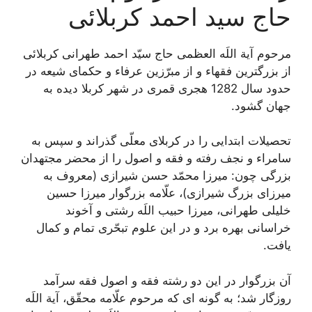
حاج سید احمد کربلائی
مرحوم آية اللَه العظمی حاج سيّد احمد طهرانى كربلائى‏
از بزرگترین فقهاء و از مبرّزين عرفاء و حكماى شیعه در
حدود سال 1282 هجری قمری در شهر کربلا دیده به
جهان گشود.
تحصیلات ابتدایی را در کربلای معلّی گذراند و سپس به
سامراء و نجف رفته و فقه و اصول را از محضر مجتهدان
بزرگى چون: ميرزا محمّد حسن شيرازى (معروف به
ميرزاى بزرگ شیرازی)، علّامه بزرگوار ميرزا حسين
خليلى طهرانى، ميرزا حبيب اللَه رشتى و آخوند
خراسانى بهره برد و در اين علوم تبحّرى تمام و كمال
يافت.
آن بزرگوار در اين دو رشته فقه و اصول فقه سرآمد
روزگار شد؛ به‏ گونه‏ اى كه مرحوم علّامه محقّق، آية اللَه