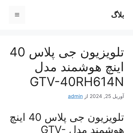
رش
ه
بلاگ
فهرست
حتوا
تلویزیون جی پلاس 40
اینچ هوشمند مدل
GTV-40RH614N
آوریل 25, 2024
از
admin
تلویزیون جی پلاس 40 اینچ
هوشمند مدل GTV-