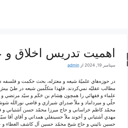
اهمیت تدريس‌ اخلاق‌ و ع
جو
سپتامبر 19, 2024
از
admin
در حوزه‌هاي‌ علميّۀ شيعه‌ و معتزله‌، بحث‌ حكمت‌ و فلسفه‌ دار
مطالب‌ عقليّه‌ نمي‌كردند. فلهذا متكلّمين‌ شيعه‌ در طيّ بيش‌
علماء و فقهائي‌ را همچون‌ هِشام‌ بن‌ حَكَم‌ و سيّد مرتضي‌ و
حلّي‌ و ميرداماد و ملاّ صدراي‌ شيرازي‌ و قاضي‌ نوراللَه‌ شوشت
محمّد كاظم‌ خراساني‌ و حاج‌ ميرزا محمّد حسن‌ آشتياني‌ و ف
مهدي‌ آشتياني‌ و آخوند ملاّ حسينقلي‌ همداني‌ و آقاي‌ آقا سيّ
حسين‌ نائيني‌ و حاج‌ شيخ‌ محمّد حسين‌ آل‌ كاشف‌ الغطاء و ح