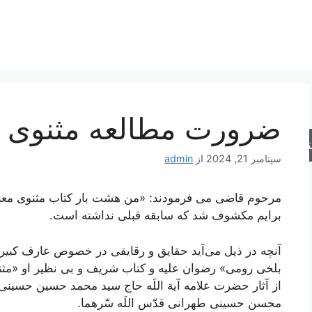
ضرورت مطالعه مثنوی 
جو
سپتامبر 21, 2024
از
admin
مرحوم قاضى می ‌فرمودند: «من هشت بار كتاب مثنوى معن
برايم مكشوف شد كه سابقه قبلى نداشته است.
آنچه در ذیل می‌آید حقایق و رقایقی در خصوص عارف کبیر و 
بلخی رومی» رضوان علیه و کتاب شریف و بی نظیر او «مثن
از آثار حضرت علامه آیة اللَه حاج سید محمد حسین حسینی
محسن حسینی طهرانی قدّس اللَه سّرهما.