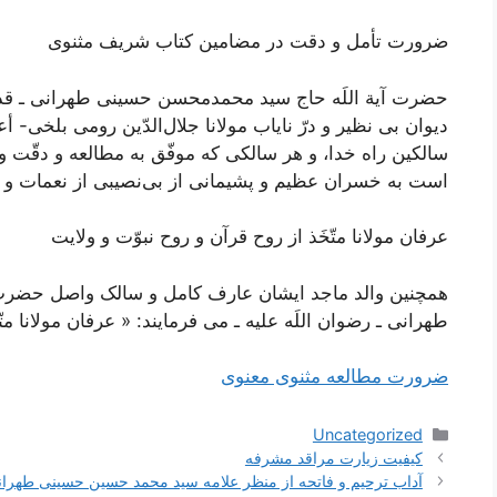
ضرورت تأمل و دقت در مضامین کتاب شریف مثنوی
حضرت آیة اللَه حاج سید محمد‌محسن حسینی طهرانی ـ قدس
ديوان بى ‌نظير و درّ ناياب مولانا جلال‌الدّين رومى بلخى-
سالكين راه خدا، و هر سالكى كه موفّق به مطالعه و دقّت و 
است به خسران عظيم و پشيمانى از بى‌نصيبى از نعمات و عن
عرفان مولانا متّخَذ از روح قرآن و روح نبوّت و ولايت
همچنین والد ماجد ایشان عارف کامل و سالک واصل حضرت 
طهرانی ـ رضوان اللَه علیه ـ می فرمایند: « عرفان مولانا مت
ضرورت مطالعه مثنوی معنوی
دسته‌ها
Uncategorized
ناوبری
کیفیت زیارت مراقد مشرفه
نوشته‌ها
آداب ترحیم و فاتحه از منظر علامه سید محمد حسین حسینی طهرا