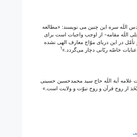
 اللَه سره این چنین می نویسند: «مطالعه
 أعلى اللَه مقامه- از اوجب واجبات است براى
تأمّل در اين درياى موّاج معارف الهى نشده
1
ايات خاصّه ربّانى دچار مى‌گردد.»
علامه آیة اللَه حاج سید محمد‌حسین حسینی
ّخَذ از روح قرآن و روح نبوّت و ولايت است.»
نی