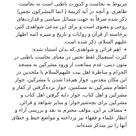
مربوط به نجاست و کدورت باطنی است نه نجاست
ظاهری. و آنچه در آیه کریمۀ { انما المشرکون نجس}
ذکر شده صرفاً به جهت مسائل سیاسی و قذارت‌های
روحی و معنوی است و برای این مدعیٰ شواهدی کثیر،
برخاسته از قرآن و روایات و تاریخ و سیره ائمه اطهار
علیهم السلام، ذکر شده است.
• اهم قرائن و شواهدی که بدان استناد شده:
کثرت استعمال لفظ نجس در معنای نجاست باطنی در
متون دینی، عدم ممانعت از ورود مشرکین به مسجد
الحرام و مناظرۀ اهل بیت علیهم‌السلام با ملحدین در
این مکان مقدس، جواز هم‌غذا شدن با مشرکین، جواز
اطعام مشرکین به مسلمین، جواز برده‌گرفتن از کفار و
مشرکین و اهل کتاب، جواز دایه گرفتن اهل کتاب و
مشرکین برای بچه‌‌شیر‌خوار؛ و سایر شواهد و قرائن.
• مضاف بر این، مؤلف محترم به نقد و بررسی آراء و
انظار علماء و فقهاء نیز پرداخته و مواضع خبط و خطای
آنها را نیز متذکر شده‌اند.