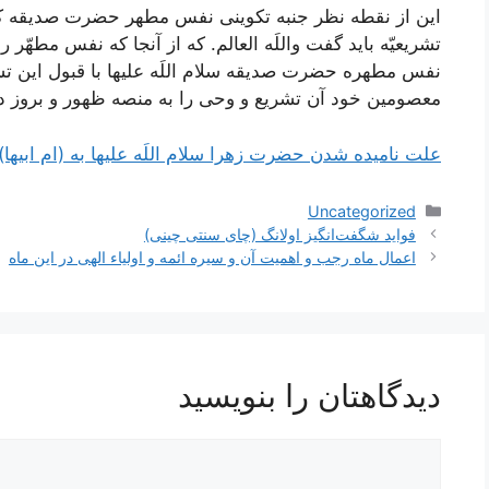
این از نقطه نظر جنبه تکوینی نفس مطهر حضرت صدیقه کبری 
تشریعیّه باید گفت واللَه العالم. که از آنجا که نفس مطه
نفس مطهره حضرت صدیقه سلام اللَه علیها با قبول این تش
معصومین خود آن تشریع و وحی را به منصه ظهور و بروز د
علت نامیده شدن حضرت زهرا سلام اللَه عليها به (ام ابیها)
دسته‌ها
Uncategorized
ناوبری
فواید شگفت‌انگیز اولانگ (چای سنتی چینی)
نوشته‌ها
اعمال ماه رجب و اهمیت آن و سیره ائمه و اولیاء الهی در این ماه
دیدگاهتان را بنویسید
دیدگاه