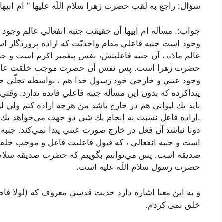
سؤال: راجع به لقب حضرت زهرا سلام اللَه علیها ” ام ابيها 
جواب:. مسأله ام ابيها آن حقيقت جنبه انفعالي عالم وجود 
وجود است جنبه فاعلي مقام واحديّت كه اراده پروردگار ا
عالم مادّه ، آن جنبه فاعليتش، نفس پيغمبر اكرم است و جن
حضرت زهرا است. پس نفس آن حضرت موجب خلقت عالم وج
وجود عيني و خارجي خود رسول خدا هم ، بواسطه تجلّي ج
پيداكرده كه بدون اين مسأله جنبه فاعلي فايده ندارد. وقتي
بايد يك ليواني هم در خارج باشد من هرچه اراده كنم ولي ليو
.اراده فاعل نسبت به انجام يك شي دو جهت مي‌خواهد يك جن
دوتا نباشد آن فعل در خارج صورت عيني پيدا نمي‌كند. جنبه
است و جنبه انفعالي ، که قبول فاعلیت فاعل و موجب خ
صديقه است. پس مي‌توانيم بگوييم كه حضرت صديقه سلام ال
حضرت رسول سلام اللَه عليه است.
و به این معنا اشاره دارد حدیث قدسی معروف که (لولا فاطمة
خلق نمی کردم.