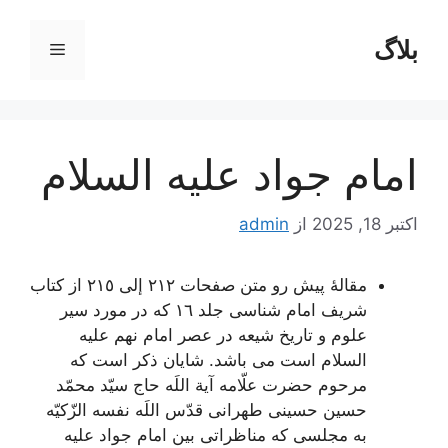
رش
ه
بلاگ
فهرست
حتوا
امام جواد علیه السلام
اکتبر 18, 2025
از
admin
مقالۀ پیش رو متن صفحات ٢١٢ إلی ٢١٥ از کتاب
شریف امام شناسی جلد ١٦ که در مورد سیر
علوم و تاریخ شیعه در عصر امام نهم علیه
السلام است می باشد. شایان ذکر است که
مرحوم حضرت علّامه آیة اللَه حاج سیّد محمّد
حسین حسینی طهرانی قدّس اللَه نفسه الزّکیّه
به مجلسی که مناظراتی بین امام جواد علیه