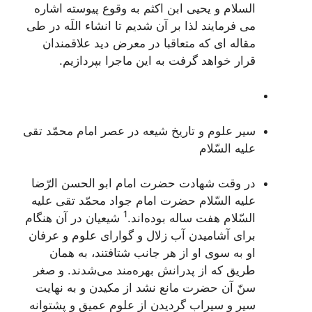
السلام و یحیی ابن اکثم به وقوع پیوسته اشاره
می فرمایند لذا بر آن شدیم تا انشاء اللَه در طی
مقاله ای که متعاقبا در معرض دید علاقمندان
قرار خواهد گرفت به این ماجرا بپردازیم.
سير علوم و تاريخ شيعه در عصر امام محمّد تقى
عليه السّلام‌
در وقت شهادت حضرت امام ابو الحسن الرّضا
عليه السّلام حضرت امام جواد محمّد تقى عليه
1
السّلام هفت ساله بوده‌اند.
شيعيان در آن هنگام
براى آشاميدن آب زلال و گواراى علوم و عرفان
او به سوى او از هر جانب شتافتند، به همان
طريق كه از پدرانش بهره‌مند مى‌شدند. و صغر
سنّ آن حضرت مانع نشد از مكيدن و به نهايت
سير و سيراب گرديدن از علوم عميق و پشتوانه