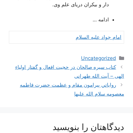
دار و بيكران درياى علم وى.
ادامه …
امام جواد علیه السلام
دسته‌ها
Uncategorized
ناوبری
کتاب سیره صالحان در حجیت افعال و گفتار اولیاء
نوشته‌ها
الهی – آیت الله طهرانی
رواياتي پيرامون مقام و عظمت حضرت فاطمه
معصومه سلام الله عليها
دیدگاهتان را بنویسید