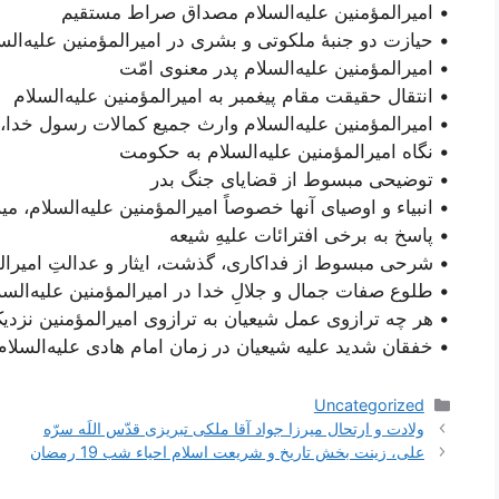
• امیرالمؤمنین علیه‌السلام مصداق صراط مستقیم
• حیازت دو جنبۀ ملکوتی و بشری در امیرالمؤمنین علیه‌الس
• امیرالمؤمنین علیه‌السلام پدر معنوی امّت
• انتقال حقیقت مقام پیغمبر به امیرالمؤمنین علیه‌السلام
• امیرالمؤمنین علیه‌السلام وارث جمیع کمالات رسول خدا،
• نگاه امیرالمؤمنین علیه‌السلام به حکومت
• توضیحی مبسوط از قضایای جنگ بدر
• انبیاء و اوصیای آنها خصوصاً امیرالمؤمنین علیه‌السلام،
• پاسخ به برخی افترائات علیهِ شیعه
• شرحی مبسوط از فداکاری‌، گذشت، ایثار و عدالتِ امیرالم
• طلوع صفات جمال و جلالِ خدا در امیرالمؤمنین علیه‌السل
• هر چه ترازوی عمل شیعیان به ترازوی امیرالمؤمنین نزدیک‌
• خفقان شدید علیه شیعیان در زمان امام هادی‌ علیه‌السلام
دسته‌ها
Uncategorized
ناوبری
ولادت و ارتحال ميرزا جواد آقا ملكى تبريزى قدّس اللَه سرّه
نوشته‌ها
علی، زینت بخش تاریخ و شریعت اسلام احیاء شب 19 رمضان