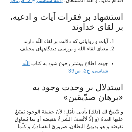
اقدام نمايد. و اللَه المستعانُ.
(اللَه شناسی ج 2، ص90)
استشهاد بر فقرات آيات و ادعيه،
بر لقاى خداوند
آیات و روایاتی که دلالت بر لقاء اللَه دارند
معنای لقاء اللَه و بررسی دیدگاههای مختلف
جهت اطلاع بیشتر رجوع شود به کتاب
اللَه
شناسی، ج2، ص39
استدلال بر وحدت وجود به
«برهان صدّيقين»
و يَتَّضحُ لك [ذلك‏] بأدنى تأمّلٍ؛ لأنّ حقيقةَ الوجود يَمتَنعُ
عليها العدمُ (و إلّا لَاتَّصفَ الشى‏ءُ بنقيضه أو بما يُساوِق
نقيضَه و هو بديهىُّ البطلان، ضرورىُ ‏الفساد.)، و كلّما