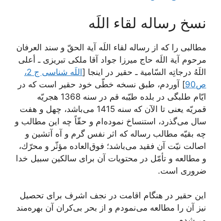
نسخ رساله لقاء اللَه‏
مطالبى را كه از رساله لقاء اللَه آية الحقّ و سند العرفان
مرحوم آية اللَه حاج ميرزا جواد آقا ملكى تبريزى ـ أعلى
اللَهُ درجاتِه السّامية ـ حقير در اینجا [
اللَه شناسی ج 2،
ص90
] آوردم، طبق نسخه خطّى خود حقير است كه در
ايّام طلبگى در بلده طيّبه قم در سنه 1368 هجريّه
قمريّه يعنى تا الآن كه سنه 1415 می‌باشد، چهل و هفت
سال می‌‏گذرد، استنساخ نموده‏‌ام و حقّاً چه اين مطالب و
چه بقيّه مطالب رساله كه اثر نفس گرم و آه آتشين و
اصالت نيّت آن فقيد می‌‏باشد؛ فوق‌‏العاده مؤثّر و محرّك،
و مطالعه و تأمّل در محتويات آن براى سالكين سبيل خدا
ضرورى است.
اين حقير در هنگام اقامت در نجف اشرف براى تحصيل
نيز آن را مطالعه می‌‏نمودم و از بحر بی‌‏كران آن بهره‏‌مند
می‌‏شدم.