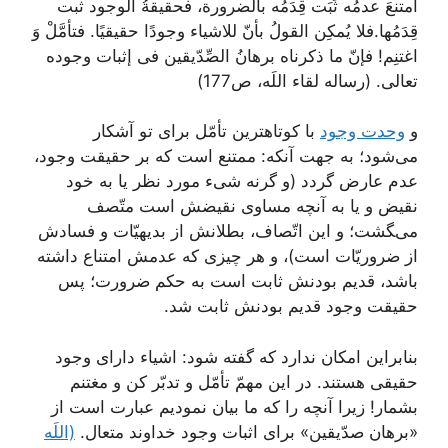
امتنعَ عدمُه ثَبَت قِدَمُه بالضرورة، فحقيقةُ الوجود ثبت
قِدَمُها.فلا يُمكِن القولُ بأنّ للاشياء وجودًا حقيقيًا. فتأمَّلْ وَ
اغتنِم! فإنّ ما ذكرناه برهانُ الصِّدّيقين فى إثبات وجوده
تعالى. (رساله لقاء اللَه، ص177)
و
وحدت وجود
با كوتاه‏ترين تأمّل براى تو آشكار
می‌شود؛ به جهت آنكه: ممتنع است كه بر حقيقت وجود،
عدم عارض گردد (و گرنه شى‏ء مورد نظر يا به خود
نقيض و يا به آنچه مساوى نقيضش است متّصف
می‌‍‏گشت؛ و اين اتّصاف، بطلانش از بديهيّات و فسادش
از ضروريّات است)، و هر چيزى كه عدمش امتناع داشته
باشد، قديم بودنش ثابت است به حكم ضرورت؛ پس
حقيقت وجود قديم بودنش ثابت شد.
بنابراين امكان ندارد كه گفته شود: اشياء داراى وجود
حقيقى هستند. در اين مهمّ تأمّل و تدبّر كن و مغتنم
بشمار! زيرا آنچه را كه ما بيان نموديم عبارت است از
«برهان صدّيقين» براى اثبات وجود خداوند متعال.
(اللَه