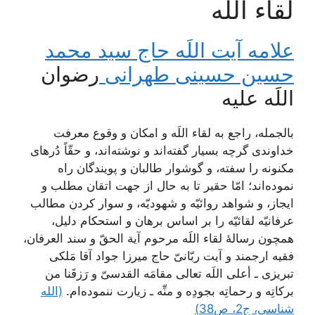
لقاء اللَه‏
علامه آیت اللَه حاج سید محمد
حسین حسینی طهرانی
رضوان
اللَه علیه
بالجمله، راجع به لقاء اللَه و امكان و وقوع معرفت
خداوندى گرچه بسيار گفته‌‏اند و نوشته‌‏اند، و حقّاً دُرهاى
مكنونه را سفته، و گوشوار طالبان و پويندگان راه
نموده‌‏اند؛ امّا حقير تا به حال از جهت اتقان مطلب و
ايجاز، و شواهد روائيّه و شهوديّه، و سوار كردن مطالب
عرفانيّه لقائيّه را بر اساس برهان و استحكام دليل،
همچون رسالۀ لقاء اللَه مرحوم آية الحقّ و سند العرفان،
فقيه ارجمند و آيت ربّانىّ حاج ميرزا جواد آقا مَلكى
تبريزى ـ أعلى اللَه تعالى مقامَه القدسىّ و رَزقَنا من
بركاتِه و رحماتِه بجودِه و منِّه ـ زيارت ننموده‏‌ام.
(الله
شناسی، ج2، ص38)