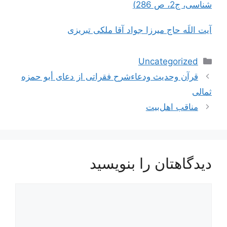
شناسی، ج2، ص 286)
آیت اللَه حاج میرزا جواد آقا ملکی تبریزی
دسته‌ها
Uncategorized
ناوبری
قرآن وحدیث ودعاءشرح فقراتی از دعای أبو حمزه
نوشته‌ها
ثمالی
مناقب اهل‌بیت
دیدگاهتان را بنویسید
دیدگاه