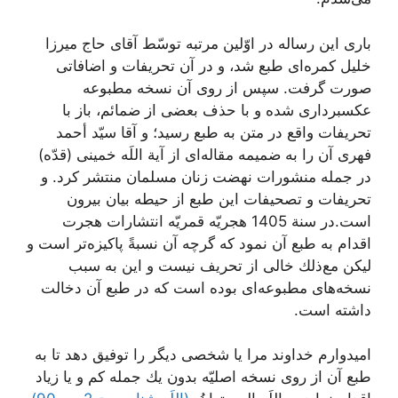
بارى اين رساله در اوّلين مرتبه توسّط آقاى حاج ميرزا
خليل كمره‌‏اى طبع شد، و در آن تحريفات و اضافاتى
صورت گرفت. سپس از روى آن نسخه مطبوعه
عكس‏بردارى شده و با حذف بعضى از ضمائم، باز با
تحريفات واقع در متن به طبع رسيد؛ و آقا سيّد أحمد
فهرى آن را به ضميمه مقاله‌‏اى از آية اللَه خمينى (قدّه)
در جمله منشورات نهضت زنان مسلمان منتشر كرد. و
تحريفات و تصحيفات اين طبع از حيطه بيان بيرون
است.در سنة 1405 هجريّه قمريّه انتشارات هجرت
اقدام به طبع آن نمود كه گرچه آن نسبةً پاكيزه‌‏تر است و
ليكن مع‌‏ذلك خالى از تحريف نيست و اين به سبب
نسخه‏‌هاى مطبوعه‌‏اى بوده است كه در طبع آن دخالت
داشته است.
اميدوارم خداوند مرا يا شخصى ديگر را توفيق دهد تا به
طبع آن از روى نسخه اصليّه بدون يك جمله كم و يا زياد