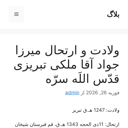
رش
ه
بلاگ
فهرست
حتوا
ولادت و ارتحال ميرزا
جواد آقا ملكى تبريزى
قدّس اللَه سرّه
فوریه 26, 2026
از
admin
ولادت: 1247 هـ.ق تبریز
ارتحال: 11ذی الحجه 1343 هـ.ق، قم قبرستان شیخان