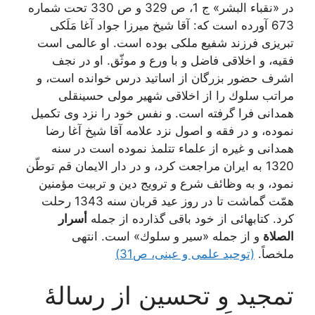
در «نقباء البشر» ج 1، ص 329 و ص 330 تحت شماره
673 آورده است كه: آقا شيخ ميرزا جواد آغا مَلَكى
تبريزى فرزند شفيع ملكى بوده است. او عالمى است
فقيه، و اخلاقى فاضل و با ورع و موثّق. او در نجف
اشرف حضور بزرگان از اساتيد درس خوانده است، و
مراتب سلوك را از اخلاقى شهير مولى حسينقلى
همدانى فرا گرفته است. و نفس خود را نزد وى تكميل
نموده، و در فقه و اصول نزد علامه آقا شيخ آغا رضا
همدانى و غيره از علماء تتلمذ نموده است در سنه
1320 به ايران مراجعت كرد، و در دار الايمان قم توطّن
نمود، و به وظائف شرع و ترويج دين و تربيت مؤمنين
همّت گماشت تا در روز عيد قربان سنه 1343 رحلت
كرد. كتابهائى از خود باقى گذارده از جمله
أسرار
الصلاة
و از جمله «سير و سلوك» است. انتهى
ملخصاً.
(توحید علمی و عینی، ص31)
تمجيد و تحسين از رسالۀ