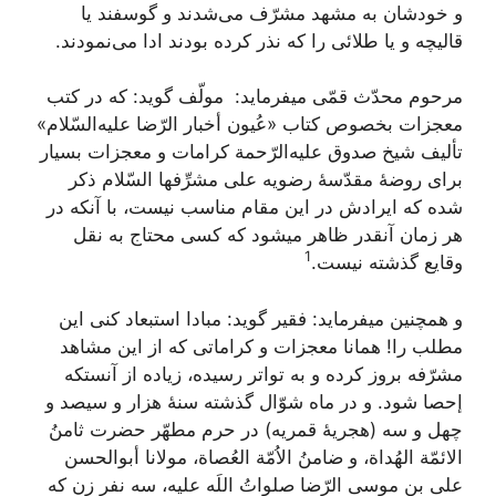
و خودشان‌ به‌ مشهد مشرّف‌ می‌شدند و گوسفند یا
قالیچه‌ و یا طلائی‌ را که‌ نذر کرده‌ بودند ادا می‌نمودند.
مرحوم‌ محدّث‌ قمّی‌ میفرماید: ‎ مولّف‌ گوید: که‌ در کتب‌
معجزات‌ بخصوص‌ کتاب‌ «عُیون‌ أخبار الرّضا علیه‌السّلام‌»
تألیف‌ شیخ‌ صدوق‌ علیه‌الرّحمة‌ کرامات‌ و معجزات‌ بسیار
برای‌ روضۀ مقدّسۀ رضویه‌ علی‌ مشرِّفها السّلام‌ ذکر
شده‌ که‌ ایرادش‌ در این‌ مقام‌ مناسب‌ نیست‌، با آنکه‌ در
هر زمان‌ آنقدر ظاهر میشود که‌ کسی‌ محتاج‌ به‌ نقل‌
1
وقایع‌ گذشته‌ نیست‌.
و همچنین‌ میفرماید: فقیر گوید: مبادا استبعاد کنی‌ این‌
مطلب‌ را! همانا معجزات‌ و کراماتی‌ که‌ از این‌ مشاهد
مشرّفه‌ بروز کرده‌ و به‌ تواتر رسیده‌، زیاده‌ از آنستکه‌
إحصا شود. و در ماه‌ شوّال‌ گذشته‌ سنۀ هزار و سیصد و
چهل‌ و سه‌ (هجریۀ قمریه‌) در حرم‌ مطهّر حضرت‌ ثامنُ
الائمّة‌ الهُداة‌، و ضامنُ الاُمّة‌ العُصاة‌، مولانا أبوالحسن‌
علی بن‌ موسی‌ الرّضا صلواتُ اللَه‌ علیه‌، سه‌ نفر زن‌ که‌