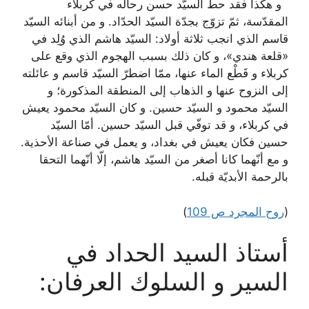
و هكذا فقد حطّ السيّد حسن رحاله في كربلاء
المقدّسة، ثمّ تزوّج بجدّة السيّد الحدّاد. و من أبنائه السيّد
قاسم الذي انجب ثلاثة أولاد: السيّد هاشم الذي وُلِد في
«قلعة هندي»، و كان ذلك بسبب الهجوم الذي وقع على
كربلاء و قَطْع الماء عنها، ممّا اضطرّ السيّد قاسم و عائلته
إلى النزوح عنها و الذهاب إلى المنطقة المذكورة؛ و
السيّد محمود و السيّد حسين. و كان السيّد محمود يعيش
في كربلاء، و قد توفّي قبل السيّد حسين. أمّا السيّد
حسين فكان يعيش في بغداد، و يعمل في صناعة الأحذية.
و مع أنّهما كانا أصغر من السيّد هاشم، إلّا أنّهما التحقا
بالرحمة الأبديّة قبله.
(
روح المجرد ص 109
)
أستاذ السيد الحداد في
السير و السلوك العرفان: