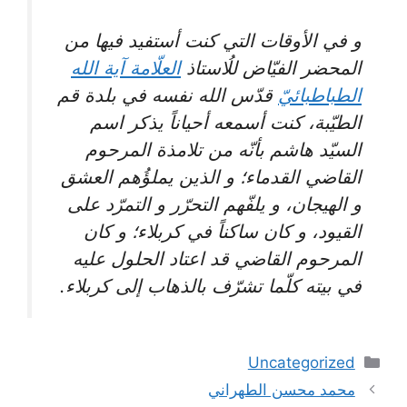
و في الأوقات التي كنت أستفيد فيها من
المحضر الفيّاض للُاستاذ
العلّامة آية الله
الطباطبائيّ
قدّس الله نفسه في بلدة قم
الطيّبة، كنت أسمعه أحياناً يذكر اسم
السيّد هاشم بأنّه من تلامذة المرحوم
القاضي القدماء؛ و الذين يملؤُهم العشق
و الهيجان، و يلفّهم التحرّر و التمرّد على
القيود، و كان ساكناً في كربلاء؛ و كان
المرحوم القاضي قد اعتاد الحلول عليه
في بيته كلّما تشرّف بالذهاب إلى كربلاء.
دسته‌ها
Uncategorized
ناوبری
محمد محسن الطهراني