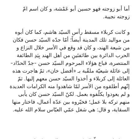
أما أبو زوجته فهو
حسين أبو عَمْشة، و كان اسم امّ
زوجته نجيبة.
و كانت كربلاء مسقط رأس السيّد هاشم، كما كان أبوه
من مواليد تلك المدينة أيضاً؛ أمّا جدّه السيّد حسن فكان
من شيعة الهند، و كان قد وقع في الأسر خلال النزاع و
الحرب الدائرة بين طائفتَينِ من أهل الهند بِيَدِ الطائفة
المنتصرة، فباع هؤلاء المرحوم السيّد حسن -جدّ الحدّاد-
إلى عائلة شيعيّة ملقّبة بـ «
أفضل خان»، ثمّ هاجرت هذه
العائلة إلى كربلاء و أخذوا السيّد حسن معهم إليها. ثمّ
إنّهم أطلقوه من الأسر لمّا شاهدوا منه الكرامات العديدة
و لم يعودوا يكلّفوه بعمل. لكنّ السيّد حسن كان يأبى
منهم تركه بلا عمل؛ فخيّروه بين عدّة أعمال، فاختار منها
السقاية، و قال: هي شغل عمّي العبّاس سلام الله عليه.