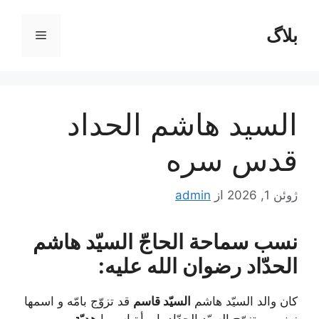
رش
ه
بلاگ
فهرست
حتوا
السيد هاشم الحداد
قدس سره
ژوئن 1, 2026
از
admin
نسب سماحة الحاجّ السيّد هاشم
الحدّاد رضوان الله عليه:
كان والد السيّد هاشم
السيّد قاسم
قد تزوّج بامّه و اسمها
زينب. و تزوّج السيّد الحدّاد بامرأة اسمها
هديّة
و