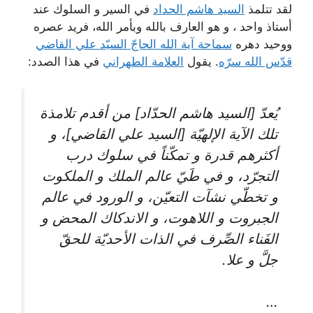
لقد تتلمذ
السيد هاشم الحداد
في السير و السلوك عند
أستاذ واحد ، و هو العارف بالله وبأمر الله، فريد عصره
ووحيد دهره
سماحة آیة ‌الله الحاجّ السیّد علي القاضي
قدّس الله سرّه
. يقول
العلامة الطهراني
في هذا الصدد:
يُعدّ [السيد هاشم الحدّاد] من أقدم تلامذة
تلك الآية الإلهيّة [السيد علي القاضي]، و
أكثرهم قدرة و تمكّناً في سلوك درب
التجرّد، و في طَيّ عالم الملك و الملكوت
و تخطّي نشآت التعيّن، و الورود في عالم
الجبروت و اللاهوت، و الاندكاك المحض و
الفَناء الصِّرف في الذات الأحديّة للحقّ
جلَّ و علا.
…