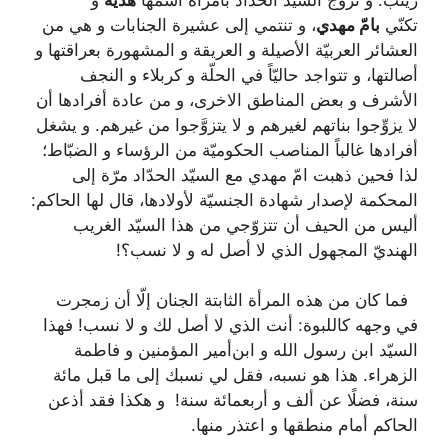
تكنّي
بامّ مهدي
، و تنتمي إلى عشيرة الجنابات و هي من
العشائر العربيّة الأصيلة و العريقة و المشهورة بعراقتها و
أصالتها، و تتواجد حاليّاً في الحلّة و كربلاء و النجف
الأشرف و بعض المناطق الاخرى، و من عادة أفرادها أن
لا يزوِّجوا بناتهم لغيرهم و لا يتزوَّجوا من غيرهم. و يشغل
أفرادها غالباً المناصب الحكوميّة من الرؤساء و الضبّاط؛
لذا فحين ذهبت امّ مهدي مع السيّد الحدّاد مرّة إلى
المحكمة لإصدار شهادة الجنسيّة لأولادها، قال لها الحاكم:
أليس من الحيف أن تتزوّجي من هذا السيّد الغريب
الهنديّ المجهول الذي لا أصل له و لا نسب؟!
فما كان من هذه المرأة الثابتة الجنان إلّا أن زمجرت
في وجهه كاللبوة: أنت الذي لا أصل لك و لا نسب! فهذا
السيّد ابن رسول الله و ابن‌أمير المؤمنين و فاطمة
الزهراء. هذا هو نسبه، فقل لي نسبك إلى ما قبل مائة
سنة، فضلًا عن ألف و أربعمائة سنة!
و هكذا فقد أذعن
الحاكم أمام منطقها و اعتذر منها.