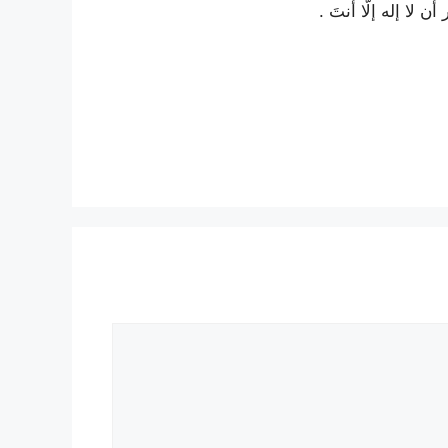
أن لا إله إلّا أنتَ .