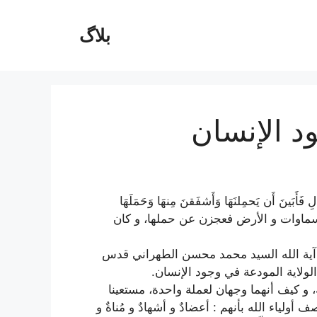
بلاگ
ود الإنسان
 فَأَبَينَ أَن يَحمِلنَهَا وَأَشفَقنَ مِنهَا وَحَمَلَهَا
 السماوات و الأرض فعجزن عن حملها، و كان
آية الله السيد محمد محسن الطهراني قدس
لولاية المودعة في وجود الإنسان.
ة، و كيف أنهما وجهان لعملة واحدة، مستعينا
ياء الله بأنهم : أعضادٌ و أشهادٌ و مُناةٌ و