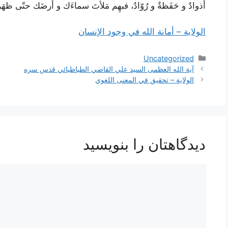
أذوادٌ و حَفَظةٌ و رُوّادٌ، فبهِم مَلأتَ سماءَك و أرضَك حتّی ظهَر 
الولاية – أمانة الله في وجود الإنسان
دسته‌ها
Uncategorized
ناوبری
آية الله العظمى السيد علي القاضي الطباطبائي قدس سره
نوشته‌ها
الولاية – تحقيق في المعنى اللغوي
دیدگاهتان را بنویسید
دیدگاه