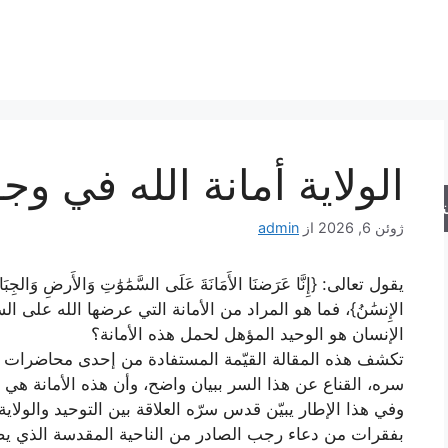
الولاية أمانة الله في وج
جو
ژوئن 6, 2026
از
admin
يقول تعالى: {إِنَّا عَرَضنَا الأَمَانَةَ عَلَى السَّمَٰوَٰتِ وَالأَرضِ وَالجِبَالِ
الإِنسَٰنُ}، فما هو المراد من الأمانة التي عرضها الله على
الإنسان هو الوحيد المؤهل لحمل هذه الأمانة؟
تكشف هذه المقالة القيّمة المستفادة من إحدى محاضرات 
سره، القناع عن هذا السر ببيان واضح، وأن هذه الأمانة هي ا
وفي هذا الإطار يبيّن قدس سرّه العلاقة بين التوحيد والولاي
بفقرات من دعاء رجب الصادر من الناحية المقدسة الذي يصف أول