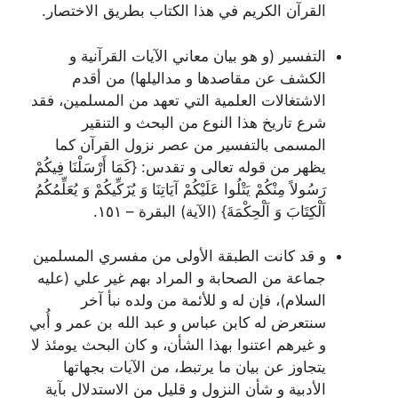
القرآن الكريم في هذا الكتاب بطريق الاختصار.
التفسير (و هو بيان معاني الآيات القرآنية و
الكشف عن مقاصدها و مداليلها) من أقدم
الاشتغالات العلمية التي تعهد من المسلمين، فقد
شرع تاريخ هذا النوع من البحث و التنقير
المسمى بالتفسير من عصر نزول القرآن كما
يظهر من قوله تعالى و تقدس:
{كَمَا أَرْسَلْنَا فِيكُمْ
رَسُولاً مِنْكُمْ يَتْلُوا عَلَيْكُمْ آيَاتِنَا وَ يُزَكِّيكُمْ وَ يُعَلِّمُكُمُ
اَلْكِتَابَ وَ اَلْحِكْمَةَ}
(الآية) البقرة – ١٥١.
و قد كانت الطبقة الأولى من مفسري المسلمين
جماعة من الصحابة و المراد بهم غير علي (علیه
السلام)، فإن له و للأئمة من ولده نبأ آخر
سنتعرض له كابن عباس و عبد الله بن عمر و أُبي
و غيرهم اعتنوا بهذا الشأن، و كان البحث يومئذ لا
يتجاوز عن بيان ما يرتبط، من الآيات بجهاتها
الأدبية و شأن النزول و قليل من الاستدلال بآية