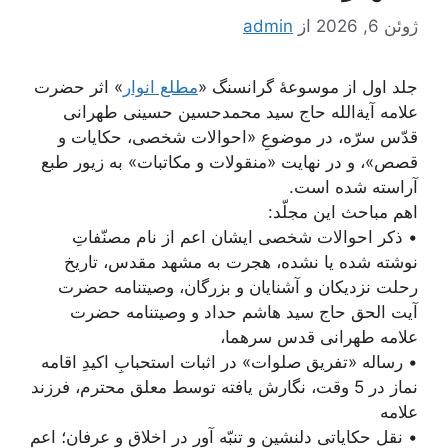
ژوئن 6, 2026
از
admin
جلد اول از موسوعۀ گرانسنگ «
مطلع انوار
» اثر حضرت
علامه آیة‌الله حاج سید محمدحسین حسینی طهرانی
قدّس سرّه، در موضوعِ «احوالات شخصی، حکایات و
قصص»، و در نهایت «منقولات و مکاتبات» به زیور طبع
آراسته شده است.
اهم مباحث این مجلّد:
• ذکر احوالات شخصی ایشان اعم از نام مصنّفاتِ
نوشته شده یا نشده، هجرت به مشهد مقدس، تاریخ
رحلت نزدیکان و آشنایان و بزرگان، وصیتنامه حضرت
آیت الحق حاج سید هاشم حداد و وصیتنامه حضرت
علامه طهرانی قدس سرهما،
• رساله «تفریق صلوات» در اثبات استحبابِ اکیدِ اقامه
نماز در 5 وقت، نگارش یافته توسط معلق محترم، فرزند
علامه
• نقل حکایاتی دلنشین و تنبّه آور در اخلاق و عرفان؛ اعم