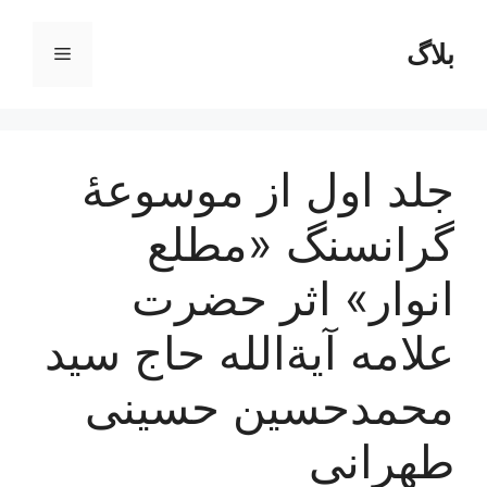
رش
ه
بلاگ
فهرست
حتوا
جلد اول از موسوعۀ
گرانسنگ «مطلع
انوار» اثر حضرت
علامه آیة‌الله حاج سید
محمدحسین حسینی
طهرانی