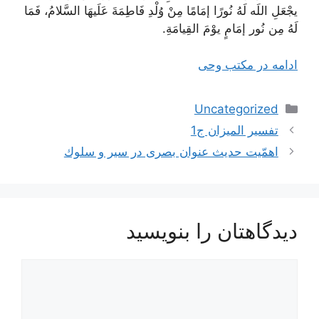
يجْعَلِ اللَه لَهُ نُورًا
إمَامًا مِنْ وُلْدِ فَاطِمَةَ عَلَیهَا السَّلامُ
،
فَمَا
لَهُ مِن نُور
إمَامٍ یوْمَ القِیامَةِ
.
ادامه در مکتب وحی
دسته‌ها
Uncategorized
ناوبری
تفسير الميزان ج1
نوشته‌ها
اهمّیت حدیث عنوان بصرى در سیر و سلوك
دیدگاهتان را بنویسید
دیدگاه