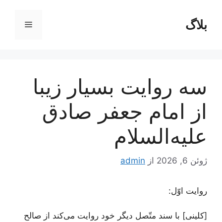
رش
ه
بلاگ
فهرست
حتوا
سه روایت بسیار زیبا
از امام جعفر صادق
علیه‌السلام
ژوئن 6, 2026
از
admin
روایت اوّل:
[کلینی] با سند متّصل دیگر خود روایت مى‌كند از صالح