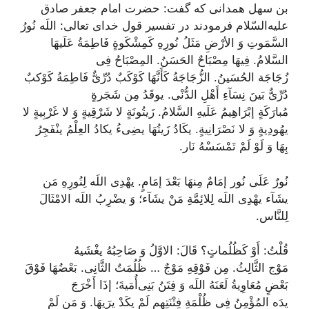
بن سهل همدانى كه گفت: حضرت امام جعفر صادق
علیه‌السّلام فرمودند در تفسیر قول خداى تعالى:
اللَه نُورُ
السَّمَوتِ وَ الأرْضِ مَثَلُ نُورِهِ كَمِشْكَوةٍ
فَاطِمَةُ عَلَیهَا
السَّلامُ
.
فِيهَا مِصْبَاحٌ
ا
لحَسَنُ
.
المِصْبَاحُ فِى
زُجَاجَة
الحُسَینُ
.
الزُّجَاجَةُ كَأَنَّهَا كَوْكَبٌ دُرِّىٌّ
فَاطِمَةُ كَوْکبٌ
دُرِّىٌّ بَینَ نِسَآءِ أَهْلِ الدُّنْى
.
يوقَدُ مِن شَجَرةٍ
مُبارَكَةٍ
إبْرَاهِیمُ عَلَیهِ السَّلامُ
.
زَيتُونَةٍ لا شَرْقِيةٍ وَ لا غَرْبِيةٍ
لا
یهُودِیةٍ وَ لا نَصْرَانِیةٍ.
يكَادُ زَيتُهَا يضِى‌ءُ
یکادُ العِلْمُ ینْفَجِرُ
بِهَا
وَ لَوْ لَمْ تَمْسَسْهُ نَار
.
نُورٌ عَلَى‌ نُور
إمَامٌ مِنهَا بَعْدَ إمَامٍ
.
يهْدِى اللَه لِنُورِهِ مَن
يشَآء
یهْدِى اللَه لِلائِمَّةِ مَنْ یشَآء
؛
وَ يضْرِبُ اللَه الامْثَالَ
لِلنَّاس
.
قُلْتُ
:
أَوْ كَظُلُماتٍ
؟
قَالَ: الاوَّلُ وَ صَاحِبُهُ یغْشَیهُ
مَوْج
ا
لثَّالِثُ
.
مِن فَوْقِهِ مَوْجٌ … ظُلُمَتٌ
الثَّانِى.
بَعْضُهَا فَوْقَ
بَعْضٍ
مُعَاوِیةُ لَعَنَهُ اللَه وَ فِتَنُ بَنِى‌أُمَیةَ؛
إذَا أَخْرَجَ
يدَه
المُؤْمِنُ فِى ظُلْمَةِ فِتْنَتِهِم
لَمْ يكَدْ يرَيهَا
.
وَ مَن لَمْ