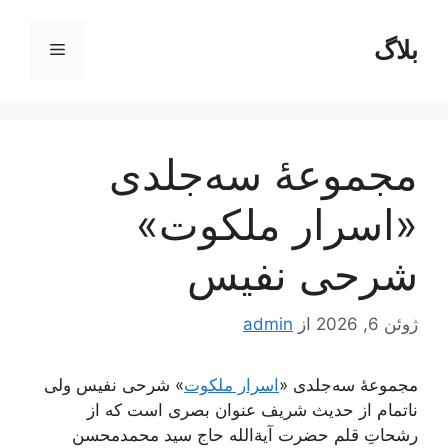
رش
ه
بلاگ
فهرست
حتوا
مجموعۀ سه‌جلدی
«اسرار ملکوت»
شرحی نفیس
ژوئن 6, 2026
از
admin
مجموعۀ سه‌جلدی «
اسرار ملکوت
» شرحی نفیس ولی
ناتمام از حدیث شریف عنوان بصری است که از
رشحاتِ قلم حضرت آیة‌الله حاج سید محمدمحسن