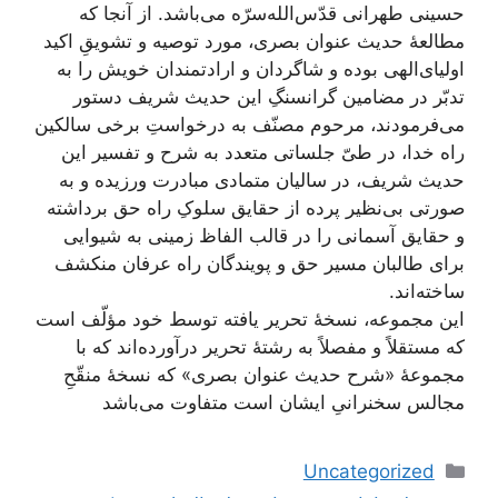
حسینی طهرانی قدّس‌الله‌سرّه می‌باشد. از آنجا که
مطالعۀ حدیث عنوان بصری، مورد توصیه و تشویقِ اکید
اولیای‌الهی بوده و شاگردان و ارادتمندان خویش را به
تدبّر در مضامین گرانسنگِ این حدیث شریف دستور
می‌فرمودند، مرحوم مصنّف به درخواستِ برخی سالکین
راه خدا، در طیّ جلساتی متعدد به شرح و تفسیر این
حدیث شریف، در سالیان متمادی مبادرت ورزیده و به
صورتی بی‌نظیر پرده از حقایق سلوکِ راه حق برداشته
و حقایق آسمانی را در قالب الفاظ زمینی به شیوایی
برای طالبان مسیر حق و پویندگان راه عرفان منکشف
ساخته‌اند.
این مجموعه، نسخۀ تحریر یافته توسط خود مؤلّف است
که مستقلاً و مفصلاً به رشتۀ تحریر درآورده‌اند که با
مجموعۀ «شرح حدیث عنوان بصری» که نسخۀ منقّحِ
مجالس سخنرانیِ ایشان است متفاوت می‌باشد
دسته‌ها
Uncategorized