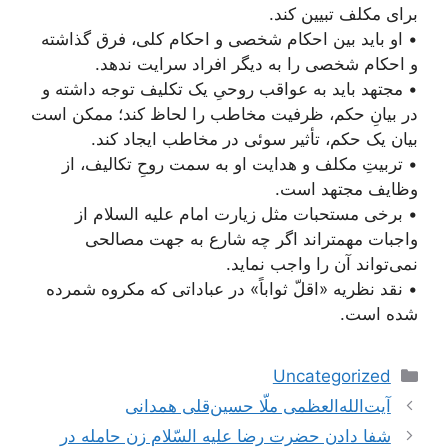
برای مکلف تبیین کند.
• او باید بین احکام شخصی و احکام کلی، فرق گذاشته
و احکام شخصی را به دیگر افراد سرایت ندهد.
• مجتهد باید به عواقب روحیِ یک تکلیف توجه داشته و
در بیانِ حکم، ظرفیت مخاطب را لحاظ کند؛ ممکن است
بیان یک حکم، تأثیر سوئی در مخاطب ایجاد کند.
• تربیتِ مکلف و هدایت او به سمت روحِ تکالیف، از
وظایف مجتهد است.
• برخی مستحبات مثل زیارت امام علیه السلام از
واجبات مهمتر‌اند اگر چه شارع به جهت مصالحی
نمی‌تواند آن را واجب نماید.
• نقد نظریه «اقلّ ثواباً» در عباداتی که مکروه شمرده
شده است.
دسته‌ها
Uncategorized
ناوبری
آیت‌الله‌العظمی ملّا حسین‌قلی همدانی
نوشته‌ها
شفا دادن حضرت رضا عليه السّلام زن حامله در