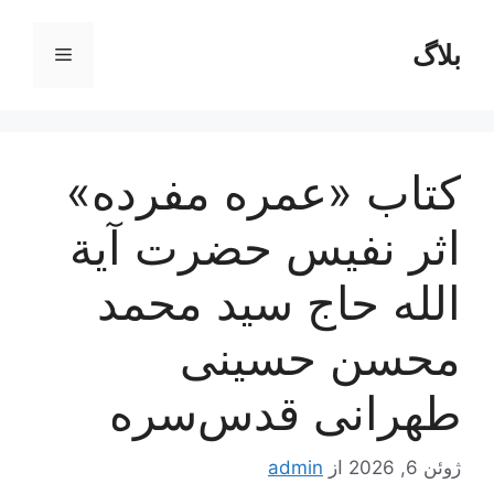
رش
ه
بلاگ
فهرست
حتوا
کتاب «عمره مفرده»
اثر نفیس حضرت آیة
الله حاج سید محمد
محسن حسینی
طهرانی قدس‌سره
ژوئن 6, 2026
از
admin