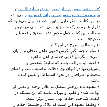
کتاب «عمره مفرده» اثر نفیس حضرت آیة الله حاج
سید محمد محسن حسینی طهرانی قدس‌سره
می‌باشد.
در این کتاب با ذکر دلیل و تبیین شواهد، بیان می‌شود که
تکرار عمره در یک ماه جایز نمی‌باشد. ولی مهمترین
مطالب این کتاب حول محورِ «فقه صحیح و فقه غیر
صحیح» است.
اهم مطالب مندرج در این کتاب:
• تفاوت چشمگیرِ نگرشِ فقهیِ «اهل عرفان و اولیای
الهی» با نگرش فقهیِ «علمای اهل ظاهر»
• فقیه باید مراقب باشد که سلیقۀ شخصی و
پیش‌فرضها در فتوای وی دخالت نداشته باشد، و فضای
محیط و اطرافیان در نحوۀ استنباط او تعیین کننده
نباشد.
• مجتهد باید روحش متصل به عالم توحید، و نفس او
تهذیب شده و قلب او نورانی باشد که این مسئله در
کیفیت شناخت احکام الهی بسیار مؤثر است.
• وظیفۀ مجتهد این است که ملاک و فلسفۀ احکام را