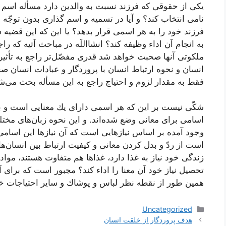
یكی از حقوقی كه فرزند نسبت به والدین دارد مسأله اسم
نامی انتخاب كند؟ و آیا در تسمیه و اسم گذاری بدون توجّه 
فرزند خود را به هر اسمی قرار بدهد؟ یا این كه این قضیه
به انجام آن اداء وظیفه كند؟ انشااللَه در مباحث آتیه كه ر
ملكوتی آنها صحبت خواهد شد قدری مفصّل‌تر راجع به تأثی
انسان و نحوه ارتباط انسان با پروردگار و عبادات انسان ص
فقط به مقدار لزوم و احتیاج راجع به این مسأله بحث می‌ش
شكّی نیست بر این كه هر اسمی دارای یك معنایی است و به 
اسامی برای معانی وضع شده‌اند. و این نحوه زبان‌های مختل
وجود آمده بر اساس نیازهایی است كه آن نیازها این اسامی را
است از ردّ و بدل كردن معانی و كیفیت ارتباط بین انسان‌ها
زندگی خود نیاز به غذا دارد، غذاها هم متفاوت هستند، مو
تحصیل نیاز خود آن معنا را اداء كند؟ مجبور است كه برای 
همین طور از نقطه نظر لباس و پوشاك و سایر احتیاجات خود
دسته‌ها
Uncategorized
ناوبری
هدف پروردگار از خلقت انسان