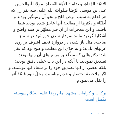
الائمّة‌ الهُداة‌، و ضامنُ الاُمّة‌ العُصاة‌، مولانا أبوالحسن‌
علی بن‌ موسی‌ الرّضا صلواتُ اللَه‌ علیه‌، سه‌ نفر زن‌ که‌
هر کدام‌ به‌ سبب‌ مرض‌ فلج‌ و نحو آن‌ زمینگیر بودند و
أطبّاء و دکترها از معالجۀ آنها عاجز شده‌ بودند شفا
یافتند. و این‌ معجزات‌ از آن‌ قبر مطهّر بر همه‌ واضح‌ و
آشکارا گردید مانند نمودار شدن‌ خورشید در سماءِ
صاحیه‌، مثل‌ باز شدن‌ در دروازۀ نجف‌ اشرف‌ بر روی‌
عربهای‌ بادیه‌؛ و به‌ حدّی‌ این‌ مطلب‌ واضح‌ بود که‌ نقل‌
شد: دکترهائی‌ که‌ مطّلع‌ بر مرض‌های‌ آن‌ زنها بودند
تصدیق‌ نمودند، با آنکه‌ در این‌ باب‌ خیلی‌ دقیق‌ بودند؛
بلکه‌ بعضی‌ از آنها تصدیق‌ خود را بر شفاء آنها نوشتند. و
اگر ملاحظۀ اختصار و عدم‌ مناسبت‌ محلّ نبود قصّۀ آنها
را نقل‌ می‌نمودم‌
بركات‌ و كرامات‌ مشهد امام‌ رضا عليه‌ السّلام‌ پيوسته‌
متّصل‌ است‌