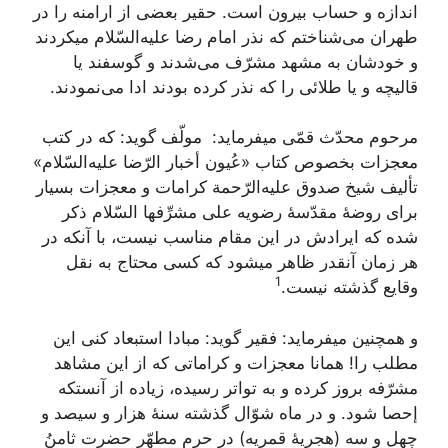
اندازه‌ و حساب‌ بیرون‌ است‌. حقیر بعضی‌ از ارامنه‌ را در
طهران‌ می‌شناختم‌ که‌ نذر امام‌ رضا علیه‌السّلام‌ میکردند
و خودشان‌ به‌ مشهد مشرّف‌ می‌شدند و گوسفند یا
قالیچه‌ و یا طلائی‌ را که‌ نذر کرده‌ بودند ادا می‌نمودند.
مرحوم‌ محدّث‌ قمّی‌ میفرماید: ‎ مولّف‌ گوید: که‌ در کتب‌
معجزات‌ بخصوص‌ کتاب‌ «عُیون‌ أخبار الرّضا علیه‌السّلام‌»
تألیف‌ شیخ‌ صدوق‌ علیه‌الرّحمة‌ کرامات‌ و معجزات‌ بسیار
برای‌ روضۀ مقدّسۀ رضویه‌ علی‌ مشرِّفها السّلام‌ ذکر
شده‌ که‌ ایرادش‌ در این‌ مقام‌ مناسب‌ نیست‌، با آنکه‌ در
هر زمان‌ آنقدر ظاهر میشود که‌ کسی‌ محتاج‌ به‌ نقل‌
1
وقایع‌ گذشته‌ نیست‌.
و همچنین‌ میفرماید: فقیر گوید: مبادا استبعاد کنی‌ این‌
مطلب‌ را! همانا معجزات‌ و کراماتی‌ که‌ از این‌ مشاهد
مشرّفه‌ بروز کرده‌ و به‌ تواتر رسیده‌، زیاده‌ از آنستکه‌
إحصا شود. و در ماه‌ شوّال‌ گذشته‌ سنۀ هزار و سیصد و
چهل‌ و سه‌ (هجریۀ قمریه‌) در حرم‌ مطهّر حضرت‌ ثامنُ