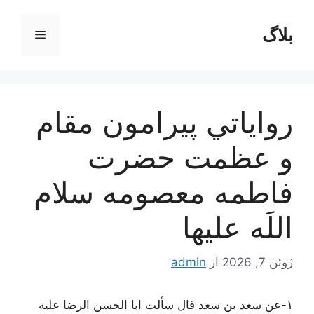
رش
ه
بلاگ
فهرست
حتوا
رواياتي پيرامون مقام
و عظمت حضرت
فاطمه معصومه سلام
اللَه عليها
ژوئن 7, 2026
از
admin
١-
عن سعد بن سعد قال سألت ابا الحسن الرضا علیه