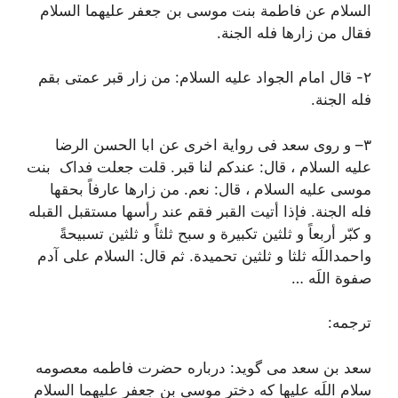
السلام عن فاطمة بنت موسی بن جعفر علیهما السلام
فقال
من زارها فله الجنة.
٢-
قال امام الجواد علیه السلام:
من زار قبر عمتی بقم
فله الجنة.
٣
–
و روی سعد فی روایة اخری عن ابا الحسن الرضا
علیه السلام ، قال:
عندکم لنا قبر.
قلت جعلت فداک بنت
موسی علیه السلام ، قال
: نعم. من زارها عارفاً بحقها
فله الجنة. فإذا أتیت القبر فقم عند رأسها مستقبل القبله
و کبّر أربعاً و ثلثین تکبیرة و سبح ثلثاً و ثلثین تسبیحةً
واحمداللَه ثلثا و ثلثین تحمیدة. ثم قال: السلام علی آدم
صفوة اللَه …
ترجمه:
سعد بن سعد می گوید: درباره حضرت فاطمه معصومه
سلام اللَه علیها که دختر موسی بن جعفر علیهما السلام