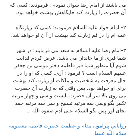
می باشند از امام رضا سوال نمودم . فرمودند: کسی که
آن حضرت را زیارت کند جایگاهش بهشت خواهد بود.
٢- امام جواد علیه السلام فرمودند: کسی که زیارتگاه
عمه ام را در قم زیارت کند بهشت از آ ن او خواهد شد.
٣-امام رضا علیه السلام به سعد می فرمایند: در شهر
شما قبری از ما خاندان می باشد، عرض کردم فدایت
شوم آیا منظور شما قبر فاطمه دختر موسی بن جعفر
علیهم السلام است ؟ فرمود : آری. کسی که او را در
حال معرفت به شخصیت و ملکات او زیارت کند بهشت
برای او خواهد بود. پس وقتی که به زیارت آن حضرت
می روی بالا سر آن حضرت بایست و سی و چهار مرتبه
تکبیر بگو وسی سه مرتبه تسبیح و سی سه مرتبه حمد
بجای آور پس بگو السلام علی آدم صفوة اللَه …
رواياتي پيرامون مقام و عظمت حضرت فاطمه معصومه
سلام اللَه عليها