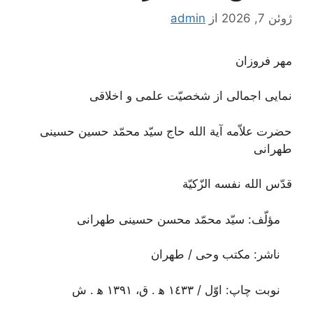
ژوئن 7, 2026
از
admin
مهر فروزان
نمایی اجمالی از شخصیّت علمی و اخلاقی
حضرت علاّمه آیة الله حاج سیّد محمّد حسین حسینی
طهرانی
قدّس الله نفسه الزّکیّة
مؤلّف: سیّد محمّد محسن حسینی طهرانی
ناشر: مکتب وحی / طهران
نوبت چاپ: اوّل / ١٤٣٣ ه‍ . ق، ١٣٩١ ه‍ . ش