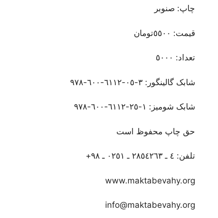
چاپ: صنوبر
قیمت: ٥٥٠٠تومان
تعداد: ٥٠٠٠
شابک گالینگور: ٣-٠٥-٦١١٢-٦٠٠-٩٧٨
شابک شومیز: ١-٢٥-٦١١٢-٦٠٠-٩٧٨
حق چاپ محفوظ است
تلفن: ٤ ـ ٢٨٥٤٢٦٣ ـ ٠٢٥١ ـ ٩٨+
www.maktabevahy.org
info@maktabevahy.org