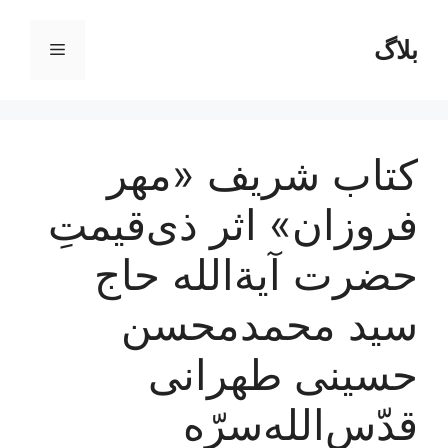
رش
ه
بلاگ
فهرست
حتوا
کتاب شریف «مهر
فروزان» اثر ذی‌قیمتِ
حضرت آیة‌الله حاج
سید محمدمحسن
حسینی طهرانی
قدّس‌الله‌سرّه