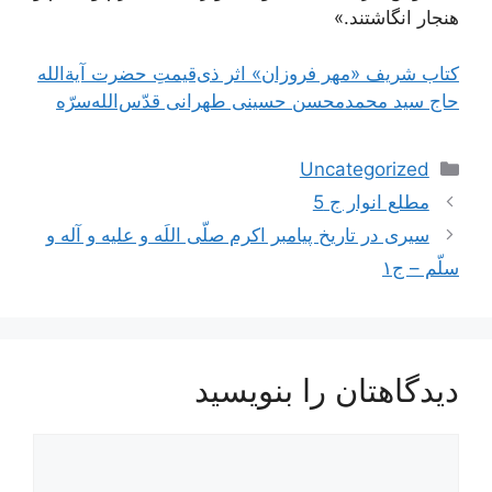
هنجار انگاشتند.»
کتاب شریف «مهر فروزان» اثر ذی‌قیمتِ حضرت آیة‌الله
حاج سید محمدمحسن حسینی طهرانی قدّس‌الله‌سرّه
دسته‌ها
Uncategorized
ناوبری
مطلع انوار ج 5
نوشته‌ها
سیری در تاریخ پیامبر اکرم صلّی اللَه و علیه و آله و
سلّم – ج۱
دیدگاهتان را بنویسید
دیدگاه