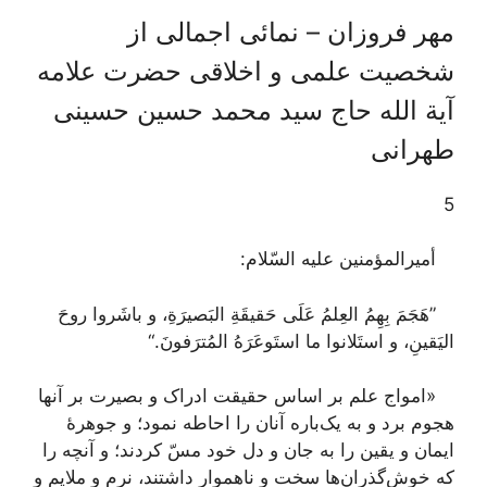
مهر فروزان – نمائی اجمالی از
شخصیت علمی و اخلاقی حضرت علامه
آیة الله حاج سید محمد حسین حسینی
طهرانی
5
أمیرالمؤمنین علیه السّلام:
”هَجَمَ بِهِمُ العِلمُ عَلَی حَقیقَةِ البَصیرَةِ، و باشَروا روحَ
الیَقینِ، و استَلانوا ما استَوعَرَهُ المُترَفونَ.“
«امواج علم بر اساس حقیقت ادراک و بصیرت بر آنها
هجوم برد و به یک‌باره آنان را احاطه نمود؛ و جوهرۀ
ایمان و یقین را به جان و دل خود مسّ کردند؛ و آنچه را
که خوش‌گذران‌ها سخت و ناهموار داشتند، نرم و ملایم و